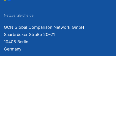
Netzvergleiche.de
GCN Global Comparison Network GmbH
Saarbrücker Straße 20–21
10405 Berlin
Germany
Mehr Informationen
Über uns
Impressum
Bildnachweise
Datenschutzerklärung
Netzvergleich Siegel
Brand Sponsoring