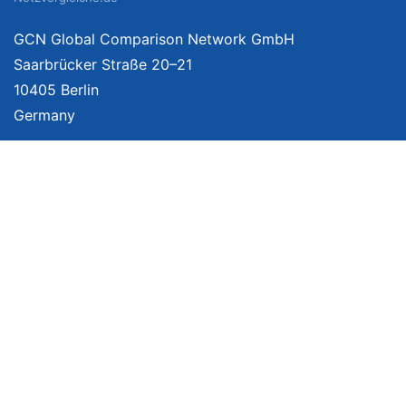
GCN Global Comparison Network GmbH
Saarbrücker Straße 20–21
10405 Berlin
Germany
Mehr Informationen
Über uns
Impressum
Bildnachweise
Datenschutzerklärung
Netzvergleich Siegel
Brand Sponsoring
Wir vergleichen Produkte unabhängig. Dabei verlinken wir auf ausgewählte