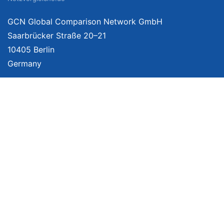
GCN Global Comparison Network GmbH
Saarbrücker Straße 20–21
10405 Berlin
Germany
Mehr Informationen
Über uns
Impressum
Bildnachweise
Datenschutzerklärung
Netzvergleich Siegel
Brand Sponsoring
Wir vergleichen Produkte unabhängig. Dabei verlinken wir auf ausgewählte