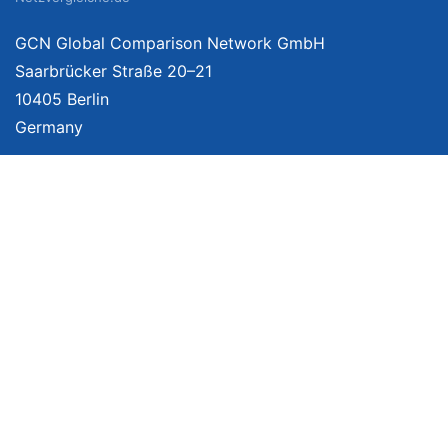
GCN Global Comparison Network GmbH
Saarbrücker Straße 20–21
10405 Berlin
Germany
Mehr Informationen
Über uns
Impressum
Bildnachweise
Datenschutzerklärung
Netzvergleich Siegel
Brand Sponsoring
Wir vergleichen Produkte unabhängig. Dabei verlinken wir auf ausgewählte