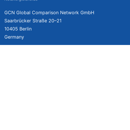
GCN Global Comparison Network GmbH
Saarbrücker Straße 20–21
10405 Berlin
Germany
Mehr Informationen
Über uns
Impressum
Bildnachweise
Datenschutzerklärung
Netzvergleich Siegel
Brand Sponsoring
Wir vergleichen Produkte unabhängig. Dabei verlinken wir auf ausgewählte