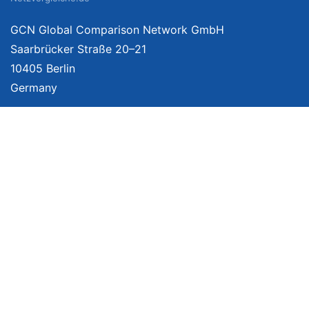
GCN Global Comparison Network GmbH
Saarbrücker Straße 20–21
10405 Berlin
Germany
Mehr Informationen
Über uns
Impressum
Bildnachweise
Datenschutzerklärung
Netzvergleich Siegel
Brand Sponsoring
Wir vergleichen Produkte unabhängig. Dabei verlinken wir auf ausgewählte