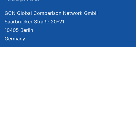
GCN Global Comparison Network GmbH
Saarbrücker Straße 20–21
10405 Berlin
Germany
Mehr Informationen
Über uns
Impressum
Bildnachweise
Datenschutzerklärung
Netzvergleich Siegel
Brand Sponsoring
Wir vergleichen Produkte unabhängig. Dabei verlinken wir auf ausgewählte