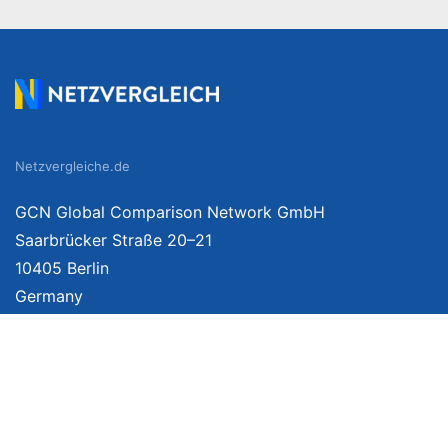
Netzvergleiche.de
GCN Global Comparison Network GmbH
Saarbrücker Straße 20–21
10405 Berlin
Germany
Wir vergleichen Produkte unabhängig. Dabei verlinken wir auf ausgewählte Onlin
Weitere Informationen finden Sie
hier
. Preise inkl. MwSt., ggf. zzgl. Versand. 