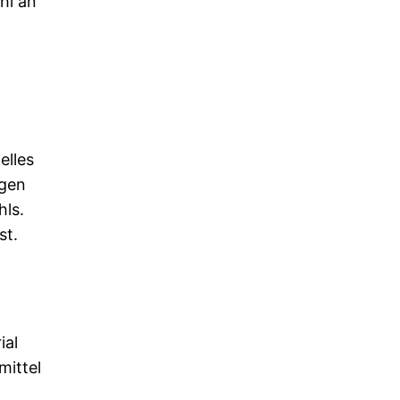
hl an
elles
ngen
hls.
st.
ial
mittel