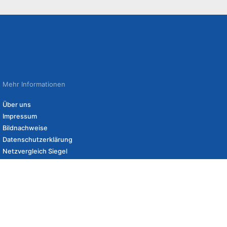
Mehr Informationen
Über uns
Impressum
Bildnachweise
Datenschutzerklärung
Netzvergleich Siegel
Brand Sponsoring
eshops und erhalten ggf. eine Vergütung, wenn Sie auf diese Links klicken.
Angaben zu Lieferzeiten und Versandkosten können von Lieferadresse,