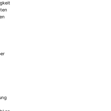
gkeit
ften
ren
ber
rung