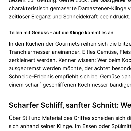
dezent zur Geltung. Gerne zückt der Gastgeber se
charakteristisch gemaserte Damaszener-Klinge ve
zeitloser Eleganz und Schneidekraft beeindruckt.
Teilen mit Genuss - auf die Klinge kommt es an
In den Küchen der Gourmets reihen sich die bli
Tranchiermesser aneinander. Eitles Gemüse, Flei
zerkleinert werden. Kenner wissen: Wer beim K
ausgebremst werden möchte, der achtet besonders
Schneide-Erlebnis empfiehlt sich bei Gemüse dah
einem scharf geschliffenen Kochmesser bändigen
Scharfer Schliff, sanfter Schnitt: W
Über Stil und Material des Griffes scheiden sich
sich anhand seiner Klinge. Im Essen oder Spülm