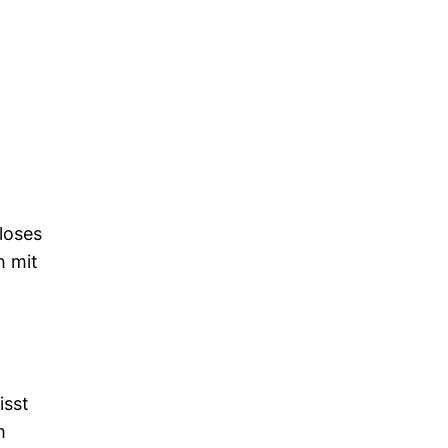
loses
h mit
isst
m