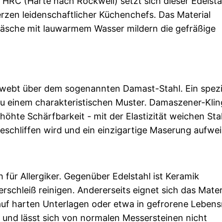
 HRC (Härte nach Rockwell) setzt sich dieser Edelsta
erzen leidenschaftlicher Küchenchefs. Das Material
dwäsche mit lauwarmem Wasser mildern die gefräßige
hwebt über dem sogenannten Damast-Stahl. Ein spezi
zu einem charakteristischen Muster. Damaszener-Kli
höhte Schärfbarkeit - mit der Elastizität weichen Sta
geschliffen wird und ein einzigartige Maserung aufwei
für Allergiker. Gegenüber Edelstahl ist Keramik
rschleiß reinigen. Andererseits eignet sich das Mater
auf harten Unterlagen oder etwa in gefrorene Lebens
r und lässt sich von normalen Messersteinen nicht