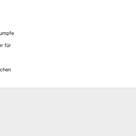
stumpfe
r für
schen