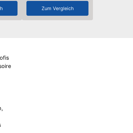
ch
Zum Vergleich
ofis
soire
n,
s