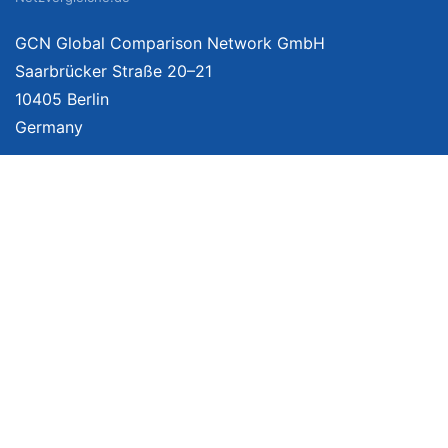
GCN Global Comparison Network GmbH
Saarbrücker Straße 20–21
10405 Berlin
Germany
Mehr Informationen
Über uns
Impressum
Bildnachweise
Datenschutzerklärung
Netzvergleich Siegel
Brand Sponsoring
Wir vergleichen Produkte unabhängig. Dabei verlinken wir auf ausgewählte