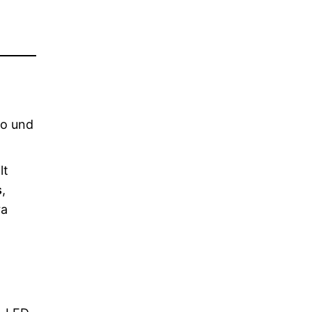
uro und
lt
s
,
ra