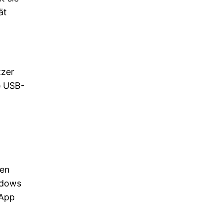
ät
tzer
e USB-
nen
ndows
 App