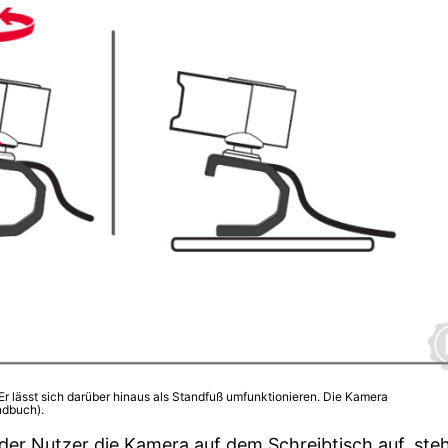
 Er lässt sich darüber hinaus als Standfuß umfunktionieren. Die Kamera
ndbuch).
t der Nutzer die Kamera auf dem Schreibtisch auf, steh