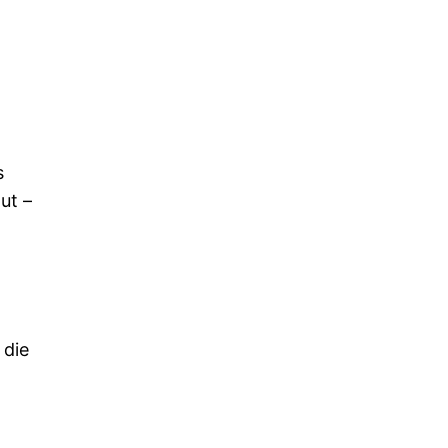
s
ut –
 die