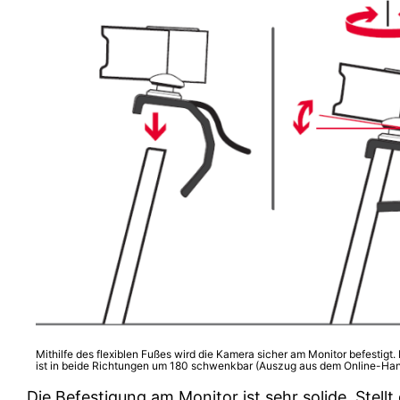
Mithilfe des flexiblen Fußes wird die Kamera sicher am Monitor befestigt.
ist in beide Richtungen um 180 schwenkbar (Auszug aus dem Online-Ha
Die Befestigung am Monitor ist sehr solide. Stell