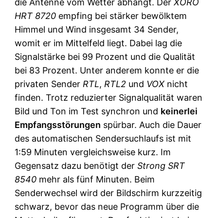
die Antenne vom Wetter abhängt. Der
XORO
HRT 8720
empfing bei stärker bewölktem
Himmel und Wind insgesamt 34 Sender,
womit er im Mittelfeld liegt. Dabei lag die
Signalstärke bei 99 Prozent und die Qualität
bei 83 Prozent. Unter anderem konnte er die
privaten Sender
RTL
,
RTL2
und
VOX
nicht
finden. Trotz reduzierter Signalqualität waren
Bild und Ton im Test synchron und
keinerlei
Empfangsstörungen
spürbar. Auch die Dauer
des automatischen Sendersuchlaufs ist mit
1:59 Minuten vergleichsweise kurz. Im
Gegensatz dazu benötigt der
Strong SRT
8540
mehr als fünf Minuten. Beim
Senderwechsel wird der Bildschirm kurzzeitig
schwarz, bevor das neue Programm über die