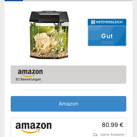
Zeitschaltuhr
Kescher
Wasseraufbereiter
Wasserpflanzendünger
Gut
Fischfutter
01/2025
Vorteile
Amazon Lieferzeit
siehe Anbieter
92 Bewertungen
Amazon
80.99 €
siehe Anbieter