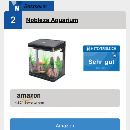
Bestseller
Beleuchtung
2
Nobleza Aquarium
Abdeckung
Zeitschaltuhr
Kescher
Sehr gut
Wasseraufbereiter
01/2025
Wasserpflanzendünger
Fischfutter
Filter für gute Wasserreinigung
4,824 Bewertungen
Verfügt über eine Abdeckung
Heizer für stabile
Wassertemperatur
Vorteile
Amazon
Aufbewahrungsmöglichkeit im