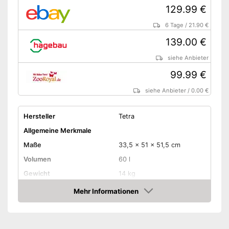
129.99 €
6 Tage
/
21.90 €
139.00 €
siehe Anbieter
99.99 €
siehe Anbieter
/
0.00 €
Hersteller
Tetra
Allgemeine Merkmale
Maße
33,5 x 51 x 51,5 cm
Volumen
60 l
Gewicht
14 kg
Ausstattung
Mehr Informationen
Amazon
Filter
Heizer