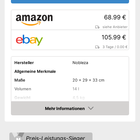
Unterschrank
Mit Beleuchtung
68.99 €
Amazon Lieferzeit
siehe Anbieter
siehe Anbieter
105.99 €
3 Tage
/
0.00 €
Hersteller
Nobleza
Allgemeine Merkmale
Maße
20 x 29 x 33 cm
Volumen
14 l
Gewicht
4,5 kg
Ausstattung
Mehr Informationen
Amazon
Filter
Heizer
Preis-Leistungs-Sieger