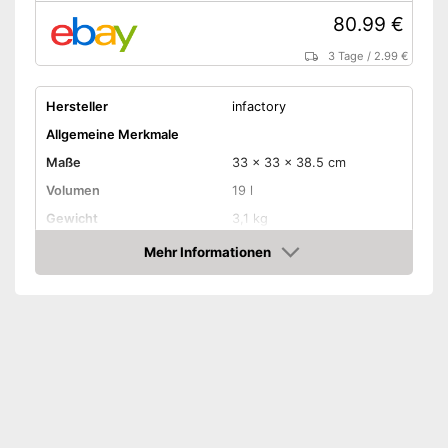
80.99 €
3 Tage
/
2.99 €
Hersteller
infactory
Allgemeine Merkmale
Maße
33 x 33 x 38.5 cm
Volumen
19 l
Gewicht
3,1 kg
Ausstattung
Mehr Informationen
Amazon
Filter
Heizer
Beleuchtung
Abdeckung