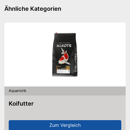
Zeitschaltuhr
Ähnliche Kategorien
Kescher
Wasseraufbereiter
Wasserpflanzendünger
Fischfutter
Mit integrierter Beleuchtung
Verfügt über eine Abdeckung
Vorteile
Filter für gute Wasserreinigung
Amazon Lieferzeit
siehe Anbieter
Aquaristik
Koifutter
Zum Vergleich