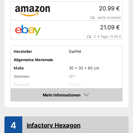
20.99 €
siehe Anbieter
21.09 €
2-3 Tage
/
0.00 €
Hersteller
GarPet
Allgemeine Merkmale
Maße
30 x 30 x 60 cm
Volumen
12 l
Gewicht
2.5 kg
Ausstattung
Mehr Informationen
Amazon
Filter
Heizer
Beleuchtung
4
infactory Hexagon
Abdeckung