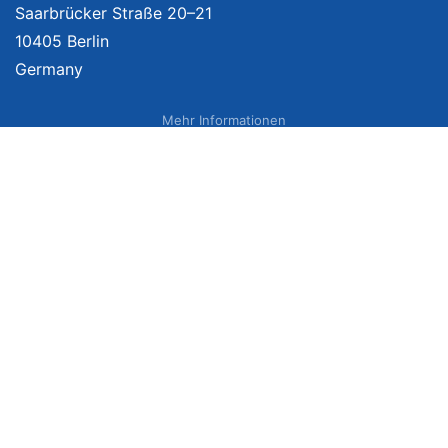
Saarbrücker Straße 20–21
10405 Berlin
Germany
Mehr Informationen
Über uns
Impressum
Bildnachweise
Datenschutzerklärung
Netzvergleich Siegel
Brand Sponsoring
Wir vergleichen Produkte unabhängig. Dabei verlinken wir auf ausgewählte
Onlineshops und erhalten ggf. eine Vergütung, wenn Sie auf diese Links
klicken. Weitere Informationen finden Sie
hier
. Preise inkl. MwSt., ggf. zzgl.
Versand. Angaben zu Lieferzeiten und Versandkosten können von