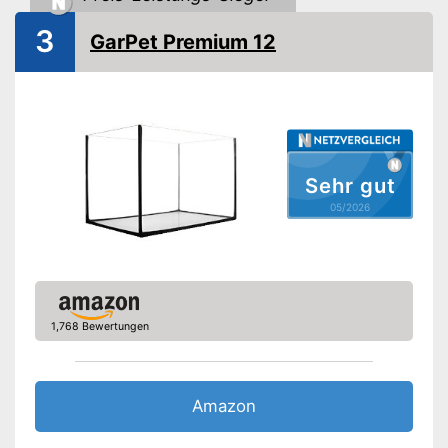
Beleuchtung
3
GarPet Premium 12
Abdeckung
Zeitschaltuhr
Kescher
Wasseraufbereiter
Sehr gut
05/2026
Wasserpflanzendünger
Fischfutter
Mit Filter für optimale
Wasserqualität
1,768 Bewertungen
Verfügt über eine Abdeckung
Vorteile
Mit praktischer Zeitschaltuhr
Mit Beleuchtung
Amazon
Amazon Lieferzeit
siehe Anbieter