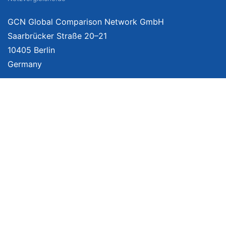
GCN Global Comparison Network GmbH
Saarbrücker Straße 20–21
10405 Berlin
Germany
Mehr Informationen
Über uns
Impressum
Bildnachweise
Datenschutzerklärung
Netzvergleich Siegel
Brand Sponsoring
Wir vergleichen Produkte unabhängig. Dabei verlinken wir auf ausgewählte