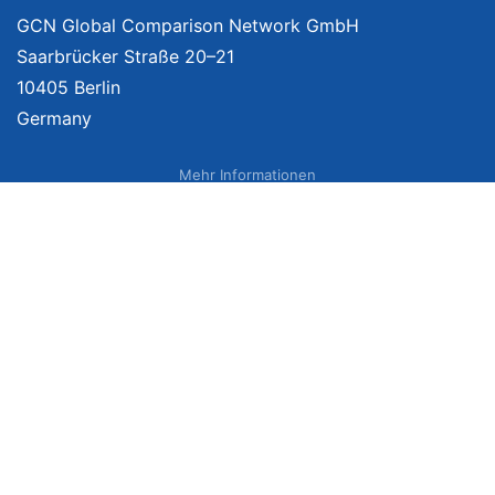
GCN Global Comparison Network GmbH
Saarbrücker Straße 20–21
10405 Berlin
Germany
Mehr Informationen
Über uns
Impressum
Bildnachweise
Datenschutzerklärung
Netzvergleich Siegel
Brand Sponsoring
Wir vergleichen Produkte unabhängig. Dabei verlinken wir auf ausgewählte
Onlineshops und erhalten ggf. eine Vergütung, wenn Sie auf diese Links