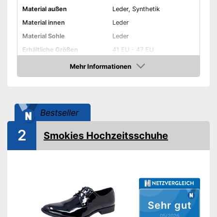
Material außen
Leder, Synthetik
Material innen
Leder
Material Sohle
Leder
Erhältliche Größen
41 EU - 47 EU
Farbe
Schwarz
Mehr Informationen
Amazon
Absatzhöhe
2,5 cm
Atmungsaktiv
Bestseller
Atmungsaktives Material
Vorteile
Amazon Lieferzeit
siehe Anbieter
2
Smokies Hochzeitsschuhe
Sehr gut
05/2026