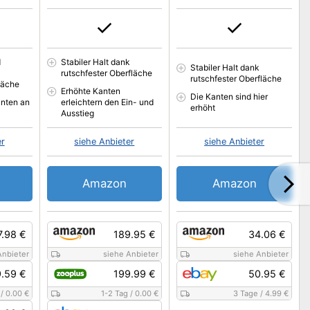
d
Stabiler Halt dank
Stabiler Halt dank
rutschfester Oberfläche
rutschfester Oberfläche
läche
Erhöhte Kanten
Die Kanten sind hier
anten an
erleichtern den Ein- und
erhöht
Ausstieg
er
siehe Anbieter
siehe Anbieter
Amazon
Amazon
7.98 €
189.95 €
34.06 €
Anbieter
siehe Anbieter
siehe Anbieter
.59 €
199.99 €
50.95 €
/
0.00 €
1-2 Tag
/
0.00 €
3 Tage
/
4.99 €