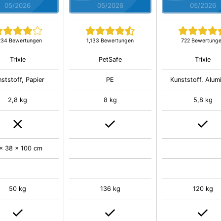
05/2026
05/2026
05/2026
234 Bewertungen
1,133 Bewertungen
722 Bewertung
Trixie
PetSafe
Trixie
ststoff, Papier
PE
Kunststoff, Alum
2,8 kg
8 kg
5,8 kg
x 38 x 100 cm
50 kg
136 kg
120 kg