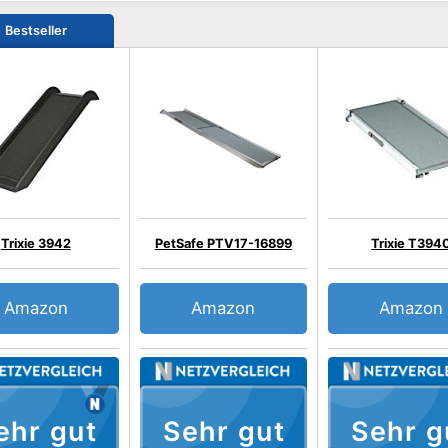
Bestseller
Trixie 3942
PetSafe PTV17-16899
Trixie T394
Amazon
Amazon
Amazon
ehr gut
Sehr gut
Sehr g