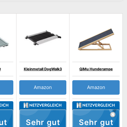
0
Kleinmetall DogWalk3
QiMu Hunderampe
Amazon
Amazon
ut
Sehr gut
Sehr gut