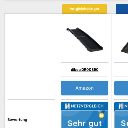
Vergleichssieger
dibea DR00890
Amazon
Bewertung
Sehr gut
S