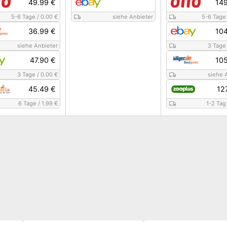
49.99 €
149
5-6 Tage
/
0.00 €
siehe Anbieter
5-6 Tage
36.99 €
104
siehe Anbieter
3 Tage
47.90 €
105
3 Tage
/
0.00 €
siehe 
45.49 €
12
6 Tage
/
1.99 €
1-2 Tag