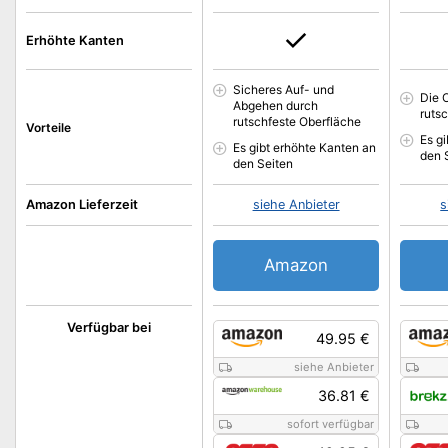
Erhöhte Kanten
Sicheres Auf- und
Die 
Abgehen durch
ruts
rutschfeste Oberfläche
Vorteile
Es g
Es gibt erhöhte Kanten an
den 
den Seiten
Amazon Lieferzeit
siehe Anbieter
s
Amazon
Verfügbar bei
49.95 €
siehe Anbieter
36.81 €
sofort verfügbar