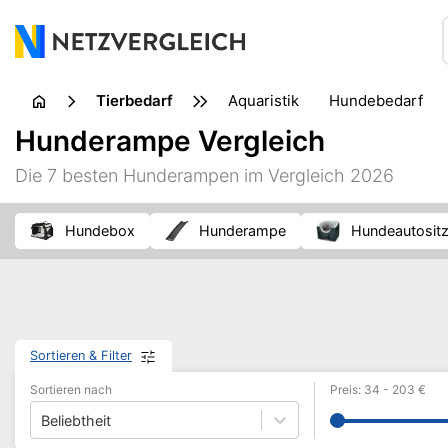
Tierbedarf
Aquaristik
Hundebedarf
Hunderampe Vergleich
Die 7 besten Hunderampen im Vergleich 2026
Hundebox
Hunderampe
Hundeautosit
Sortieren & Filter
Sortieren nach
Preis
:
34
-
203
€
Beliebtheit