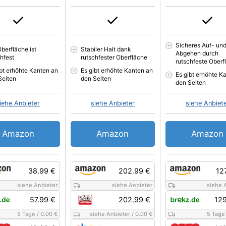
Sicheres Auf- un
Oberfläche ist
Stabiler Halt dank
Abgehen durch
chfest
rutschfester Oberfläche
rutschfeste Oberf
ibt erhöhte Kanten an
Es gibt erhöhte Kanten an
Es gibt erhöhte K
Seiten
den Seiten
den Seiten
iehe Anbieter
siehe Anbieter
siehe Anbiet
Amazon
Amazon
Amazon
38.99 €
202.99 €
12
siehe Anbieter
siehe Anbieter
siehe 
57.99 €
202.99 €
129
5 Tage
/
0.00 €
siehe Anbieter
/
0.00 €
5 Tage