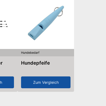
Hundebedarf
er
Hundepfeife
ch
Zum Vergleich