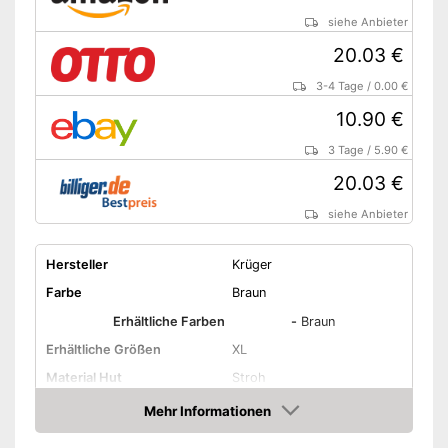
siehe Anbieter
20.03 €
3-4 Tage
/
0.00 €
10.90 €
3 Tage
/
5.90 €
20.03 €
siehe Anbieter
Hersteller
Krüger
Farbe
Braun
Erhältliche Farben
-
Braun
Erhältliche Größen
XL
Material Hut
Stroh
Geeignete Jahreszeit
Sommer
Mehr Informationen
Amazon
Amazon Lieferzeit
siehe Anbieter