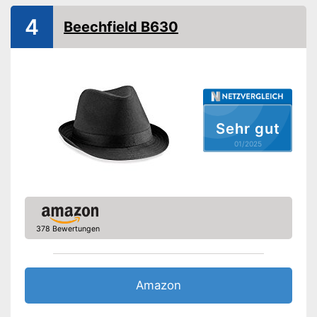
Erhältliche Größen
S - XL
4
Beechfield B630
Material Hut
Geeignete Jahreszeit
Sommer
Amazon Lieferzeit
siehe Anbieter
Sehr gut
01/2025
378 Bewertungen
Amazon