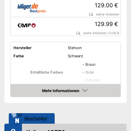
129.00 €
siehe Anbieter
129.99 €
siehe Anbieter
/
0.00 €
Hersteller
Stetson
Farbe
Schwarz
-
Braun
Erhältliche Farben
-
Grün
-
Schwarz
Erhältliche Größen
S - XXL
Mehr Informationen
Amazon
Material Hut
Baumwolle
Geeignete Jahreszeit
Ganzjährig
Amazon Lieferzeit
siehe Anbieter
Bestseller