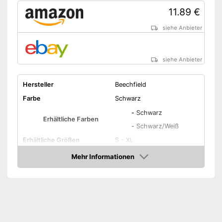
11.89 €
siehe Anbieter
siehe Anbieter
Hersteller
Beechfield
Farbe
Schwarz
-
Schwarz
Erhältliche Farben
-
Schwarz/Weiß
Erhältliche Größen
S - XL
Material Hut
Mehr Informationen
Amazon
Geeignete Jahreszeit
Amazon Lieferzeit
siehe Anbieter