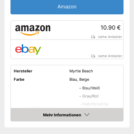
Amazon
10.90 €
siehe Anbieter
siehe Anbieter
Hersteller
Myrtle Beach
Farbe
Blau, Beige
-
Blau/Weiß
-
Grau/Rot
-
Gelb/Grün/Lila
Erhältliche Farben
-
Braun/Türkis
Mehr Informationen
-
Grau/Schwarz
Amazon
-
und weitere