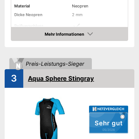
Material
Neopren
Dicke Neopren
2 mm
Reißverschluss
Mehr Informationen
Ergonomisches Design
Amazon
Taschen
Preis-Leistungs-Sieger
Das Design ist ergonomisch
Vorteile
Nur ein Fach
Nachteile
3
Aqua Sphere Stingray
Amazon Lieferzeit
siehe Anbieter
Sehr gut
05/2026