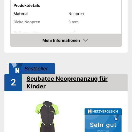
Produktdetails
Material
Neopren
Dicke Neopren
3 mm
Reißverschluss
Mehr Informationen
Ergonomisches Design
Amazon
Taschen
Bestseller
Das Design ist ergonomisch
Vorteile
Dank Reißverschluss sicher
Scubatec Neoprenanzug für
2
verschlossen
Kinder
Ohne weitere Taschen
Nachteile
Amazon Lieferzeit
siehe Anbieter
Sehr gut
05/2026