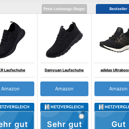
Preis-Leistungs-Sieger
Bestseller
R Laufschuhe
Damyuan Laufschuhe
adidas Ultraboo
Amazon
Amazon
Amazon
ehr gut
Sehr gut
Gut