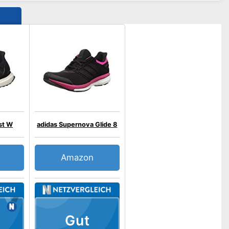
st W
adidas Supernova Glide 8
Amazon
Gut