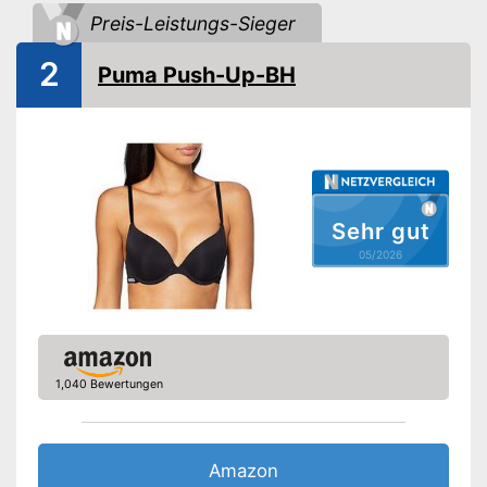
Träger verstellbar
Preis-Leistungs-Sieger
Waschmaschinengeeignet
2
Puma Push-Up-BH
Träger verstellbar für die
Vorteile
perfekte Passform
Nachteile
Amazon Lieferzeit
siehe Anbieter
Sehr gut
05/2026
1,040 Bewertungen
Amazon