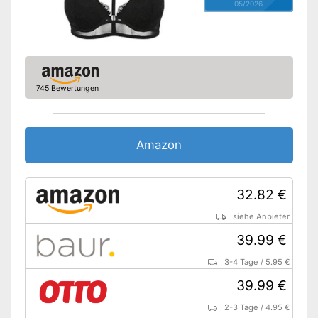
05/2026
745 Bewertungen
Amazon
32.82 €
siehe Anbieter
39.99 €
3-4 Tage
/
5.95 €
39.99 €
2-3 Tage
/
4.95 €