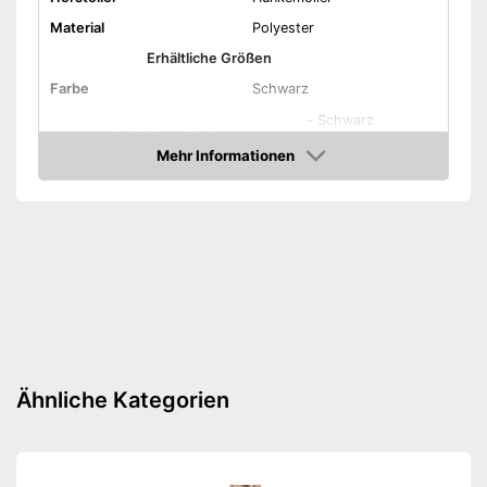
Material
Polyester
Erhältliche Größen
Farbe
Schwarz
-
Schwarz
Erhältliche Farben
-
Weiß
Mehr Informationen
Amazon
Ohne Träger
Träger verstellbar
Waschmaschinengeeignet
Vorteile
Nachteile
Amazon Lieferzeit
siehe Anbieter
Ähnliche Kategorien