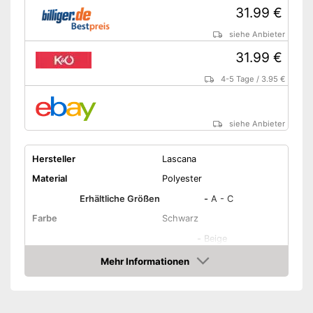
31.99 €
siehe Anbieter
31.99 €
4-5 Tage
/
3.95 €
siehe Anbieter
Hersteller
Lascana
Material
Polyester
Erhältliche Größen
-
A - C
Farbe
Schwarz
-
Beige
Erhältliche Farben
-
Schwarz
Mehr Informationen
Amazon
Ohne Träger