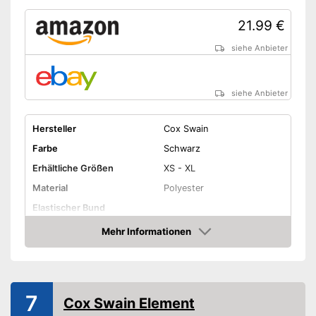
21.99 €
siehe Anbieter
siehe Anbieter
Hersteller
Cox Swain
Farbe
Schwarz
Erhältliche Größen
XS - XL
Material
Polyester
Elastischer Bund
Mehr Informationen
Wasserdicht
Amazon
Winddicht
Vorteile
7
Amazon Lieferzeit
siehe Anbieter
Cox Swain Element