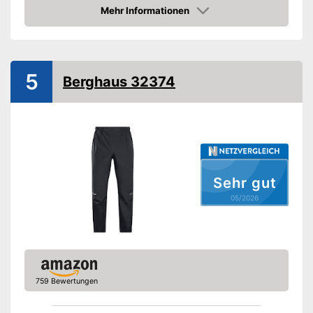
Wasserdicht
Mehr Informationen
Amazon
Winddicht
Vorteile
Amazon Lieferzeit
siehe Anbieter
5
Berghaus 32374
Sehr gut
05/2026
759 Bewertungen