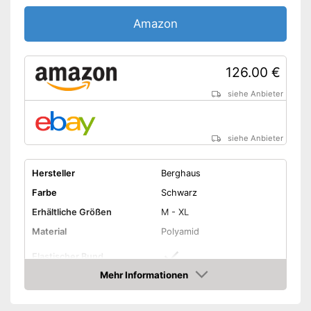
Amazon
126.00 €
siehe Anbieter
siehe Anbieter
Hersteller
Berghaus
Farbe
Schwarz
Erhältliche Größen
M - XL
Material
Polyamid
Elastischer Bund
Mehr Informationen
Wasserdicht
Amazon