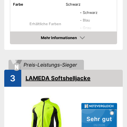
Farbe
Schwarz
-
Schwarz
-
Blau
Erhältliche Farben
-
Grau
-
Grün
Mehr Informationen
Amazon
Erhältliche Größen
S - 3XL
Material
Polyester
Klettverschluss,
Verschluss
Reißverschluss
Preis-Leistungs-Sieger
Wasserabweisend
3
LAMEDA Softshelljacke
Winddicht
Wärmeisolation
Kapuze
Sehr gut
Seitentaschen
05/2026