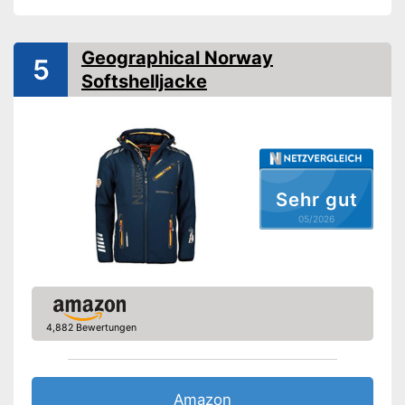
Reißverschluss,
Verschluss
Klettverschluss
Geographical Norway
5
Wasserabweisend
Softshelljacke
Winddicht
Wärmeisolation
Kapuze
Sehr gut
05/2026
Seitentaschen
Brusttasche
Reißverschluss-Taschen
4,882 Bewertungen
Versehen mit Reißverschluss-
Taschen
Zusätzlicher Stauraum in den
Seitentaschen
Amazon