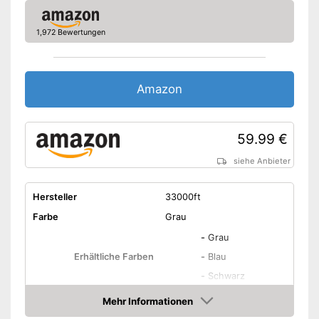
Ist winddicht
Brusttasche für Sonnenbrille
1,972 Bewertungen
oder Sonstiges
Mit langanhaltender
Vorteile
Wärmeisolation
Amazon
Weist Wasser ab
Reißverschluss-Taschen
inklusive
59.99 €
Amazon Lieferzeit
siehe Anbieter
siehe Anbieter
Hersteller
33000ft
Farbe
Grau
-
Grau
Erhältliche Farben
-
Blau
-
Schwarz
Erhältliche Größen
S - XXL
Mehr Informationen
Amazon
Material