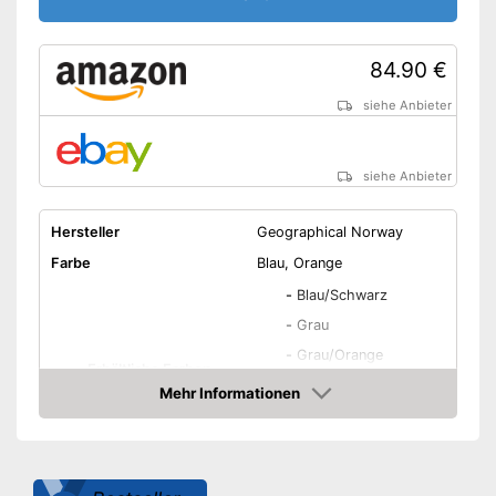
Windschutz am Kopf durch
Vorteile
Kapuze
Ist wärmeisolierend
84.90 €
Sichere Verstauung in der
siehe Anbieter
Brusttasche
Amazon Lieferzeit
siehe Anbieter
siehe Anbieter
Hersteller
Geographical Norway
Farbe
Blau, Orange
-
Blau/Schwarz
-
Grau
-
Grau/Orange
Erhältliche Farben
-
Grün/Orange
Mehr Informationen
-
Grün/Schwarz
Amazon
-
Orange/Schwarz
Erhältliche Größen
S - 3XL