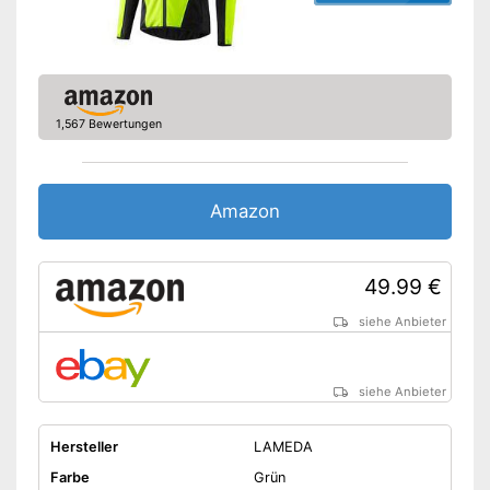
Brusttasche
Reißverschluss-Taschen
Ist winddicht
1,567 Bewertungen
Seitentaschen für Diverses
Versehen mit Reißverschluss-
Taschen
Vorteile
Amazon
Mit langanhaltender
Wärmeisolation
Brusttasche für mehr
49.99 €
Verstauungsmöglichkeiten
Amazon Lieferzeit
siehe Anbieter
siehe Anbieter
siehe Anbieter
Hersteller
LAMEDA
Farbe
Grün