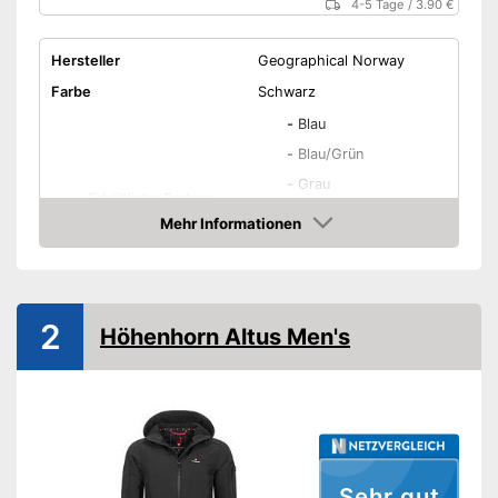
4-5 Tage
/
3.90 €
Hersteller
Geographical Norway
Farbe
Schwarz
-
Blau
-
Blau/Grün
-
Grau
Erhältliche Farben
-
Grün/Schwarz
Mehr Informationen
-
Orange
Amazon
-
Orange/Schwarz
Erhältliche Größen
S - 7XL
2
Höhenhorn Altus Men's
Material
Polyester
Reißverschluss,
Verschluss
Klettverschluss
Wasserabweisend
Winddicht
Sehr gut