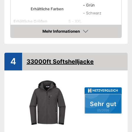
-
Grün
Erhältliche Farben
-
Schwarz
Erhältliche Größen
S - XXL
Material
Polyester
Mehr Informationen
Amazon
Verschluss
Reißverschluss
Wasserabweisend
4
33000ft Softshelljacke
Winddicht
Wärmeisolation
Kapuze
Seitentaschen
Sehr gut
05/2026
Brusttasche
Reißverschluss-Taschen