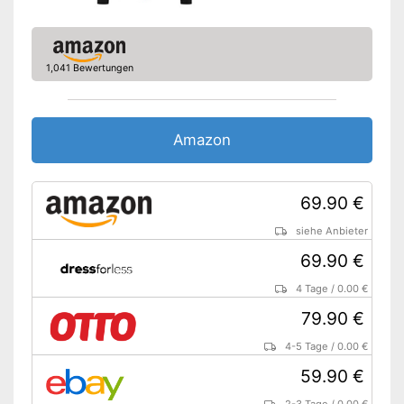
Brusttasche
Reißverschluss-Taschen
1,041 Bewertungen
Zusätzlicher Stauraum in den
Seitentaschen
Reißverschluss-Taschen
inklusive
Amazon
Windschutz am Kopf durch
Vorteile
Kapuze
Brusttasche für mehr
69.90 €
Verstauungsmöglichkeiten
siehe Anbieter
Ist wärmeisolierend
69.90 €
Amazon Lieferzeit
siehe Anbieter
4 Tage
/
0.00 €
79.90 €
4-5 Tage
/
0.00 €
59.90 €