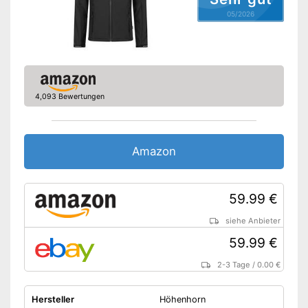
05/2026
Wärmeisolation
Kapuze
Seitentaschen
4,093 Bewertungen
Brusttasche
Reißverschluss-Taschen
Amazon
Versehen mit Reißverschluss-
Taschen
Windschutz am Kopf durch
59.99 €
Kapuze
Verfügt über eine
Vorteile
siehe Anbieter
Wärmedämmung
59.99 €
Brusttasche für Sonnenbrille
oder Sonstiges
2-3 Tage
/
0.00 €
Winddichtes Design
Amazon Lieferzeit
siehe Anbieter
Hersteller
Höhenhorn