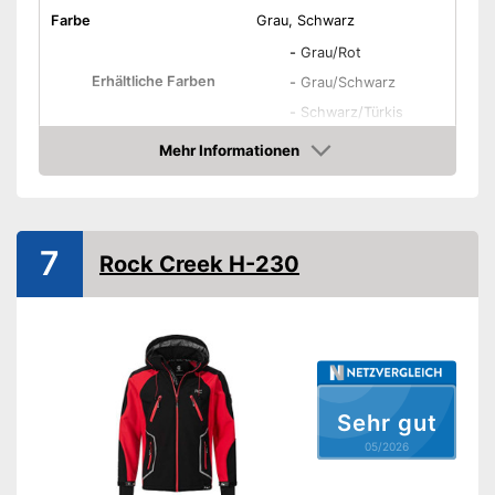
Farbe
Grau, Schwarz
-
Grau/Rot
Erhältliche Farben
-
Grau/Schwarz
-
Schwarz/Türkis
Erhältliche Größen
S - 3XL
Mehr Informationen
Amazon
Material
Polyester
Reißverschluss,
Verschluss
Klettverschluss
7
Rock Creek H-230
Wasserabweisend
Winddicht
Wärmeisolation
Kapuze
Sehr gut
05/2026
Seitentaschen