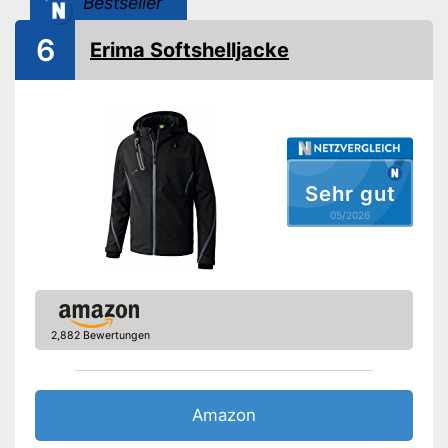
Bestseller
Material
Polyester
Verschluss
Klettverschluss
6
Erima Softshelljacke
Wasserabweisend
Winddicht
Wärmeisolation
Kapuze
Sehr gut
05/2026
Seitentaschen
Brusttasche
Reißverschluss-Taschen
Weist Wasser ab
Winddichtes Design
2,882 Bewertungen
Vorteile
Auch an nassen Tagen
bequem durch Kapuze
Amazon Lieferzeit
siehe Anbieter
Amazon