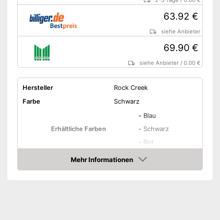
2-3 Tage
/
0.00 €
63.92 €
siehe Anbieter
69.90 €
siehe Anbieter
/
0.00 €
Hersteller
Rock Creek
Farbe
Schwarz
-
Blau
Erhältliche Farben
-
Schwarz
-
Rot
Erhältliche Größen
S - 5XL
Mehr Informationen
Amazon
Material
Polyester
Klettverschluss,
Verschluss
Reißverschluss
Wasserabweisend