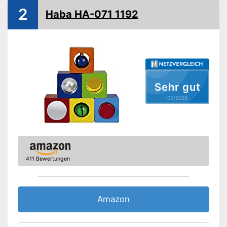
Motorik
2
Haba HA-071 1192
Made in Germany
Eine Box zum Aufbewahren ist
inbegriffen
Vorteile
Kurze Transportwege durch
Fertigung in Deutschland
Amazon Lieferzeit
siehe Anbieter
Sehr gut
05/2026
411 Bewertungen
Amazon