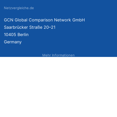
Netzvergleiche.de
GCN Global Comparison Network GmbH
Saarbrücker Straße 20–21
10405 Berlin
Germany
Mehr Informationen
Über uns
Impressum
Bildnachweise
Datenschutzerklärung
Netzvergleich Siegel
Brand Sponsoring