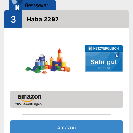
Motorik
Bestseller
Made in Germany
3
Haba 2297
Kurze Transportwege durch
Vorteile
Fertigung in Deutschland
Amazon Lieferzeit
siehe Anbieter
Sehr gut
05/2026
285 Bewertungen
Amazon