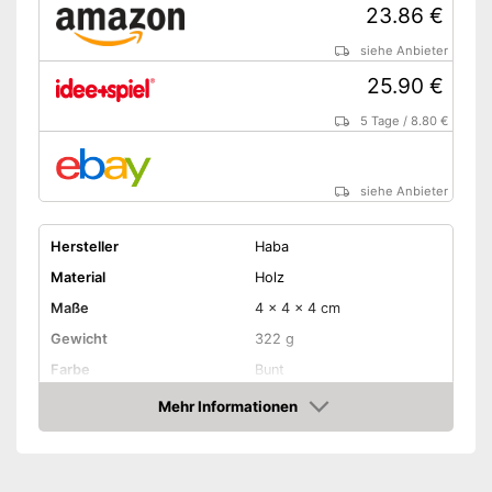
23.86 €
siehe Anbieter
25.90 €
5 Tage
/
8.80 €
siehe Anbieter
Hersteller
Haba
Material
Holz
Maße
4 x 4 x 4 cm
Gewicht
322 g
Farbe
Bunt
Altersempfehlung
1 - 3 Jahre
Mehr Informationen
Amazon
Anzahl Teile
6
Geschicklichkeit,
Lernziel
Koordination, Kreativität,