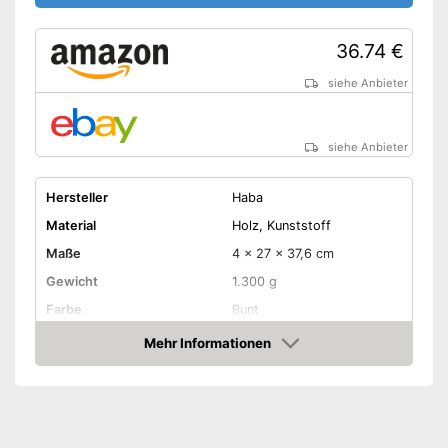
36.74 €
siehe Anbieter
siehe Anbieter
Hersteller
Haba
Material
Holz, Kunststoff
Maße
4 x 27 x 37,6 cm
Gewicht
1.300 g
Farbe
Bunt
Altersempfehlung
ab 1 Jahre
Mehr Informationen
Amazon
Anzahl Teile
26
Geschicklichkeit,
Lernziel
Koordination, Kreativität,
Motorik