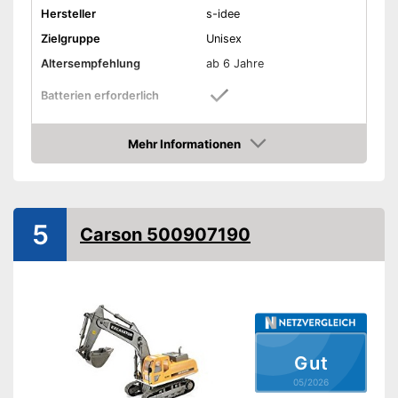
Hersteller
s-idee
Zielgruppe
Unisex
Altersempfehlung
ab 6 Jahre
Batterien erforderlich
Batterien inklusive
Mehr Informationen
Amazon
Material
Gewicht
Maße
15 x 20 x 45 cm
5
Carson 500907190
Outdoor
Beleuchtung
Sound
Kein zusätzlicher Kauf von
Batterien nötig
Vorteile
Gut
Kann outdoor genutzt werden
05/2026
Nachteile