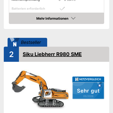
Batterien erforderlich
Mehr Informationen
Batterien inklusive
Amazon
Material
Kunststoff
Gewicht
1,2 kg
Bestseller
Maße
16 x 23 x 50 cm
2
Outdoor
Siku Liebherr R980 SME
Beleuchtung
Sound
Sound für mehr Spielspaß
integriert
Sehr gut
Vorteile
Kann outdoor genutzt werden
05/2026
Mit integrierter Beleuchtung
Batterien müssen separat
Nachteile
gekauft werden