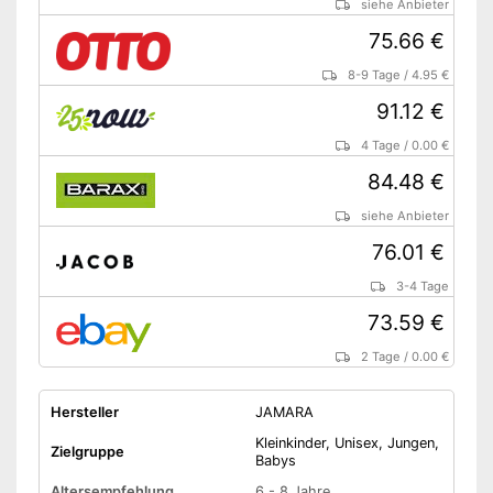
siehe Anbieter
75.66 €
8-9 Tage
/
4.95 €
91.12 €
4 Tage
/
0.00 €
84.48 €
siehe Anbieter
76.01 €
3-4 Tage
73.59 €
2 Tage
/
0.00 €
Hersteller
JAMARA
Kleinkinder, Unisex, Jungen,
Zielgruppe
Babys
Altersempfehlung
6 - 8 Jahre