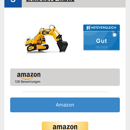
Sound
Mit integrierter Beleuchtung
Vorteile
Mit Sound ausgestattet
Ohne Batterien
Nachteile
Gut
Amazon Lieferzeit
siehe Anbieter
05/2026
128 Bewertungen
Amazon