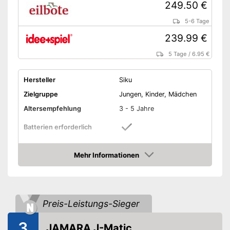
249.50 €
5-6 Tage
239.99 €
5 Tage
/
6.95 €
Hersteller
Siku
Zielgruppe
Jungen, Kinder, Mädchen
Altersempfehlung
3 - 5 Jahre
Batterien erforderlich
Batterien inklusive
Mehr Informationen
Amazon
Material
Metall
Gewicht
2,5 kg
Maße
15,8 x 19,7 x 41,3 cm
Preis-Leistungs-Sieger
Outdoor
3
JAMARA J-Matic
Beleuchtung