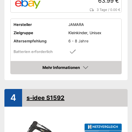
63.99 €
3 Tage
/
0.00 €
Hersteller
JAMARA
Zielgruppe
Kleinkinder, Unisex
Altersempfehlung
6 - 8 Jahre
Batterien erforderlich
Batterien inklusive
Mehr Informationen
Amazon
Material
Kunststoff
Gewicht
0,8 kg
Maße
15 x 26 x 45 cm
4
s-idee S1592
Outdoor
Beleuchtung
Sound