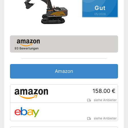
Integrierte Beleuchtung
Vorteile
Gut
Mit Sound ausgestattet
05/2026
Batterien müssen separat
Nachteile
gekauft werden
Amazon Lieferzeit
siehe Anbieter
93 Bewertungen
Amazon
158.00 €
siehe Anbieter
siehe Anbieter