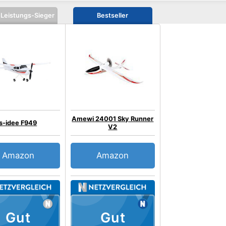
-Leistungs-Sieger
Bestseller
Amewi 24001 Sky Runner
s-idee F949
V2
Amazon
Amazon
Gut
Gut