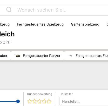
elzeug
Ferngesteuertes Spielzeug
Gartenspielzeug
leich
h 2026
auber
Ferngesteuerter Panzer
Ferngesteuertes Fl
Kundenbewertung
Hersteller
Hersteller...