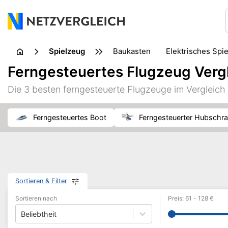
Spielzeug
Baukasten
Elektrisches Spi
Ferngesteuertes Flugzeug Verg
Die 3 besten ferngesteuerte Flugzeuge im Vergleic
Ferngesteuertes Boot
Ferngesteuerter Hubschr
Sortieren & Filter
Sortieren nach
Preis
:
61
-
128
€
Beliebtheit