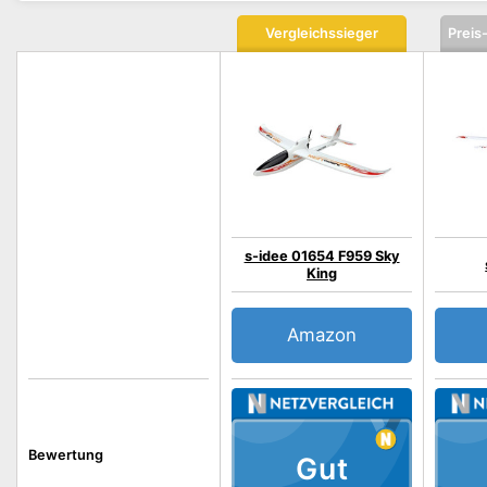
Vergleichssieger
Preis
s-idee 01654 F959 Sky
King
Amazon
Bewertung
Gut