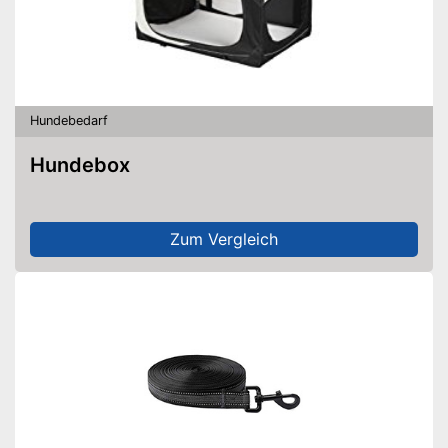
Ist sehr saugstark
OEKO-TEX-Prüfung wurde
Nachteile
nicht vorgenommen
Amazon Lieferzeit
siehe Anbieter
Hundebedarf
Hundebox
Zum Vergleich