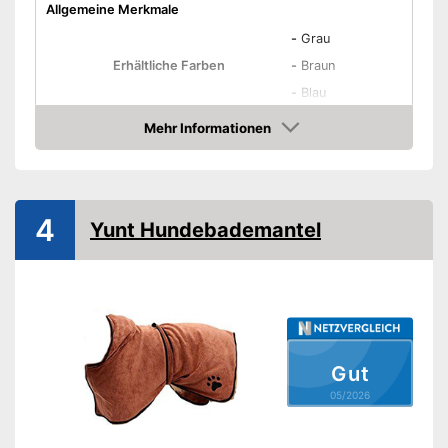
Allgemeine Merkmale
-
Grau
Erhältliche Farben
-
Braun
-
Blau
Eigenschaften
Mehr Informationen
Amazon
Rutschfest
Saugstark
4
Yunt Hundebademantel
Waschbar
OEKO-TEX-geprüft
Saugnäpfe
Gut
Trocknergeeignet
05/2026
Kapuze