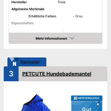
Hersteller
Trixie
Allgemeine Merkmale
Erhältliche Farben
-
Grau
Eigenschaften
Rutschfest
Mehr Informationen
Saugstark
Amazon
Waschbar
Bestseller
OEKO-TEX-geprüft
Saugnäpfe
3
PETCUTE Hundebademantel
Trocknergeeignet
Kapuze
Saugstarkes Produkt
Vorteile
Kann problemlos gewaschen
werden
Gut