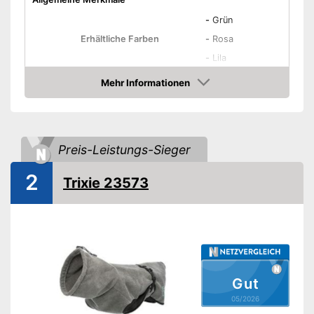
-
Grün
Erhältliche Farben
-
Rosa
-
Lila
Eigenschaften
Mehr Informationen
Amazon
Rutschfest
Saugstark
Preis-Leistungs-Sieger
Waschbar
2
Trixie 23573
OEKO-TEX-geprüft
Saugnäpfe
Trocknergeeignet
Kapuze
Kann gewaschen werden
Gut
Ist für den Trockner geeignet
Vorteile
05/2026