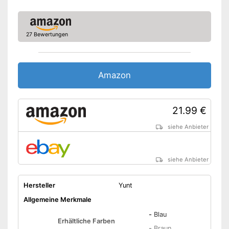
Ist trocknergeeignet
Rutschfestes Modell
Vorteile
Kann gewaschen werden
27 Bewertungen
Saugstarkes Produkt
OEKO-TEX-Prüfung wurde
Nachteile
nicht vorgenommen
Amazon
Amazon Lieferzeit
siehe Anbieter
21.99 €
siehe Anbieter
siehe Anbieter
Hersteller
Yunt
Allgemeine Merkmale
-
Blau
Erhältliche Farben
-
Braun