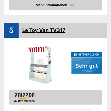
Material
Holz
Mehr Informationen
Amazon
Montage erforderlich
-
Theke
Zubehör
5
-
Schublade
Le Toy Van TV317
Amazon Lieferzeit
siehe Anbieter
Sehr gut
05/2026
232 Bewertungen