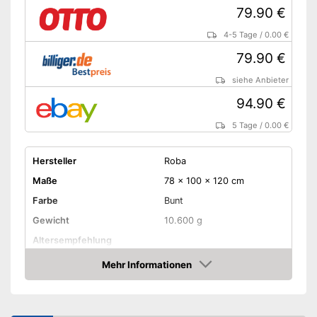
79.90 €
4-5 Tage
/
0.00 €
79.90 €
siehe Anbieter
94.90 €
5 Tage
/
0.00 €
Hersteller
Roba
Maße
78 x 100 x 120 cm
Farbe
Bunt
Gewicht
10.600 g
Altersempfehlung
Material
Holz
Mehr Informationen
Amazon
Montage erforderlich
-
Waage