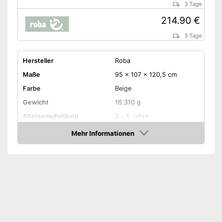
3 Tage
214.90 €
3 Tage
Hersteller
Roba
Maße
95 x 107 x 120,5 cm
Farbe
Beige
Gewicht
16.310 g
Altersempfehlung
3 - 5 Jahre
Material
Holz
Mehr Informationen
Amazon
Montage erforderlich
-
Scanner
-
Theke
Zubehör
-
Schublade
-
Kasse
Amazon Lieferzeit
siehe Anbieter