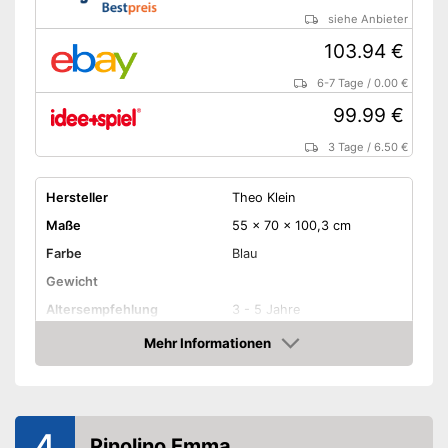
siehe Anbieter
103.94 €
6-7 Tage
/
0.00 €
99.99 €
3 Tage
/
6.50 €
Hersteller
Theo Klein
Maße
55 x 70 x 100,3 cm
Farbe
Blau
Gewicht
Altersempfehlung
3 - 5 Jahre
Material
Holz
Mehr Informationen
Amazon
Montage erforderlich
-
Theke
Zubehör
-
Kasse
4
Pinolino Emma