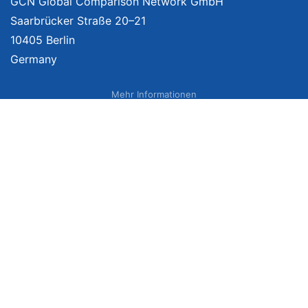
GCN Global Comparison Network GmbH
Saarbrücker Straße 20–21
10405 Berlin
Germany
Mehr Informationen
Über uns
Impressum
Bildnachweise
Datenschutzerklärung
Netzvergleich Siegel
Brand Sponsoring
Wir vergleichen Produkte unabhängig. Dabei verlinken wir auf ausgewählte
Onlineshops und erhalten ggf. eine Vergütung, wenn Sie auf diese Links
klicken. Weitere Informationen finden Sie
hier
. Preise inkl. MwSt., ggf. zzgl.