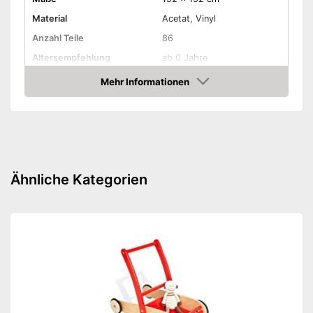
Material
Acetat, Vinyl
Anzahl Teile
86
Altersempfehlung
ab 0 Jahre
Mehr Informationen
Wärmeisolation
Amazon
Feuchtigkeitsbeständig
Strapazierfähig
Abwaschbar
Ähnliche Kategorien
Ist wärmeisoliert
Sehr strapazierfähig
Vorteile
Abwaschbar
Amazon Lieferzeit
siehe Anbieter