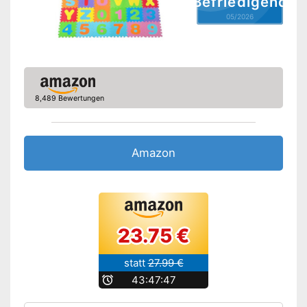
Befriedigend
05/2026
8,489 Bewertungen
Amazon
23.75 €
statt
27.99 €
b
43:47:46