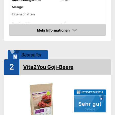
Menge
Eigenschaften
Bio-Qualität
Mehr Informationen
Vegetarisch
Amazon
Vegan
Amazon Lieferzeit
siehe Anbieter
Bestseller
2
Vita2You Goji-Beere
Sehr gut
05/2026