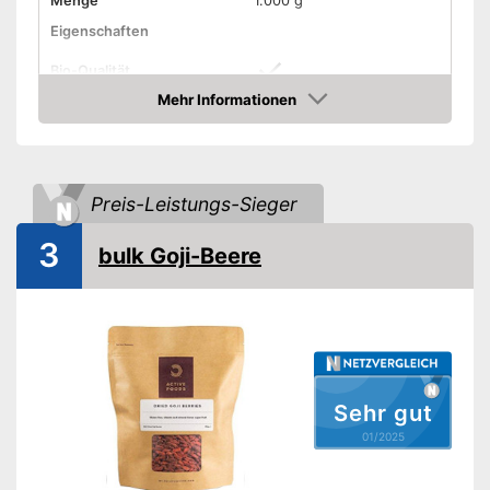
Menge
1.000 g
Eigenschaften
Bio-Qualität
Mehr Informationen
Vegetarisch
Amazon
Vegan
Preis-Leistungs-Sieger
Amazon Lieferzeit
siehe Anbieter
3
bulk Goji-Beere
Sehr gut
01/2025