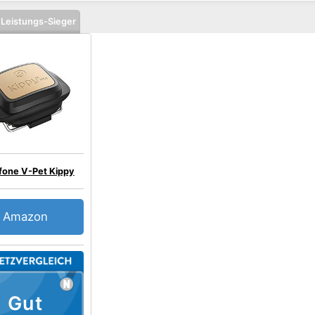
-Leistungs-Sieger
fone V-Pet Kippy
Amazon
Gut