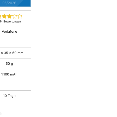
05/2026
54 Bewertungen
Vodafone
 x 35 x 60 mm
50 g
1.100 mAh
10 Tage
id