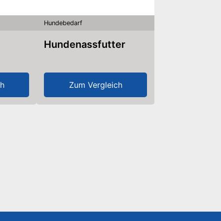
Hundebedarf
Hundenassfutter
ch
Zum Vergleich