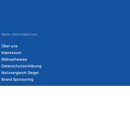
Mehr Informationen
Über uns
Impressum
Bildnachweise
Datenschutzerklärung
Netzvergleich Siegel
Brand Sponsoring
eshops und erhalten ggf. eine Vergütung, wenn Sie auf diese Links klicken.
Angaben zu Lieferzeiten und Versandkosten können von Lieferadresse,
deshalb von den Angaben auf der Seite abweichen. Zwischenzeitliche Änderungen