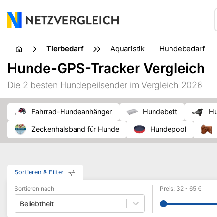
Tierbedarf
Aquaristik
Hundebedarf
Hunde-GPS-Tracker Vergleich
Die 2 besten Hundepeilsender im Vergleich 2026
Fahrrad-Hundeanhänger
Hundebett
Zeckenhalsband für Hunde
Hundepool
Sortieren & Filter
Sortieren nach
Preis
:
32
-
65
€
Beliebtheit