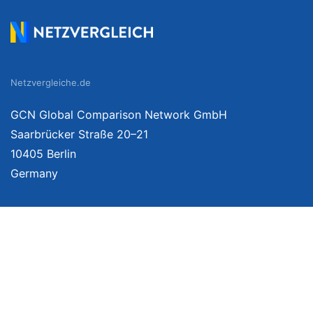
Netzvergleiche.de
GCN Global Comparison Network GmbH
Saarbrücker Straße 20–21
10405 Berlin
Germany
Wir vergleichen Produkte unabhängig. Dabei verlinken wir auf ausgewählte Onlin
Weitere Informationen finden Sie
hier
. Preise inkl. MwSt., ggf. zzgl. Versand. 
Bestellzeitpunkt sowie Kundenstatus (z. B. Amazon Prime) abhängig sein und 
der Preise, Lieferzeit und -kosten sind möglich. Alle Angaben ohne Gewähr.