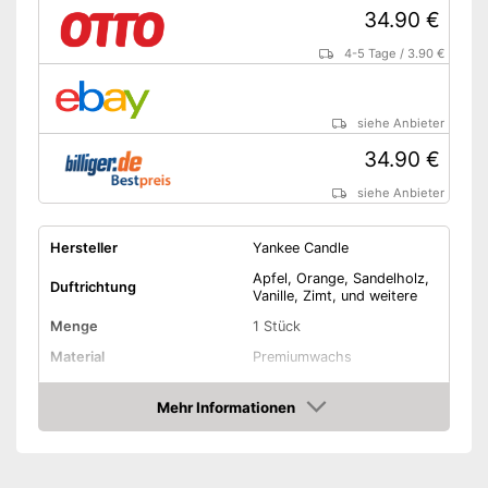
34.90 €
4-5 Tage
/
3.90 €
siehe Anbieter
34.90 €
siehe Anbieter
Hersteller
Yankee Candle
Apfel, Orange, Sandelholz,
Duftrichtung
Vanille, Zimt, und weitere
Menge
1 Stück
Material
Premiumwachs
Brenndauer
254,9 h
Mehr Informationen
Gewicht
623 g
Amazon
Amazon Lieferzeit
siehe Anbieter