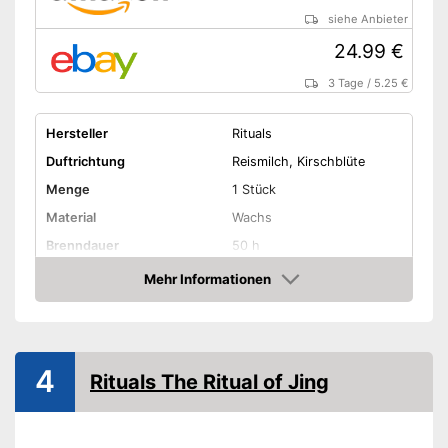
siehe Anbieter
24.99 €
3 Tage
/
5.25 €
Hersteller
Rituals
Duftrichtung
Reismilch, Kirschblüte
Menge
1 Stück
Material
Wachs
Brenndauer
50 h
Gewicht
290 g
Mehr Informationen
Amazon
Amazon Lieferzeit
siehe Anbieter
4
Rituals The Ritual of Jing