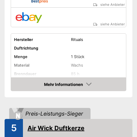
siehe Anbieter
siehe Anbieter
Hersteller
Rituals
Duftrichtung
Menge
1 Stück
Material
Wachs
Brenndauer
85 h
Gewicht
290 g
Mehr Informationen
Amazon
Amazon Lieferzeit
siehe Anbieter
Preis-Leistungs-Sieger
5
Air Wick Duftkerze