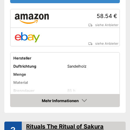
58.54 €
siehe Anbieter
siehe Anbieter
Hersteller
Duftrichtung
Sandelholz
Menge
Material
Brenndauer
85 h
Gewicht
Mehr Informationen
Amazon
Amazon Lieferzeit
siehe Anbieter
Rituals The Ritual of Sakura