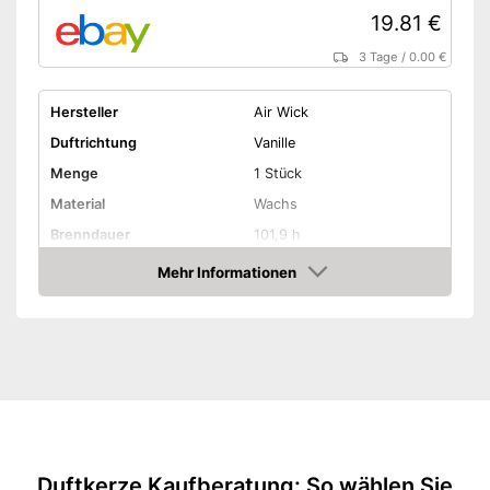
19.81 €
3 Tage
/
0.00 €
Hersteller
Air Wick
Duftrichtung
Vanille
Menge
1 Stück
Material
Wachs
Brenndauer
101,9 h
Gewicht
310 g
Mehr Informationen
Amazon
Amazon Lieferzeit
siehe Anbieter
Duftkerze Kaufberatung: So wählen Sie