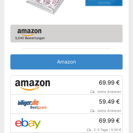
Waschbar bis
05/2026
Beleuchtete
Funktionsanzeige
Timer-Funktion
Rückschaltautomatik
5,040 Bewertungen
Abschaltautomatik
OEKO-TEX-geprüft
Amazon
TÜV-geprüft
Überhitzungsschutz
69.99 €
Abschaltautomatik vorhanden
siehe Anbieter
OEKO-TEX-Prüfung
bescheinigt Qualität
Vorteile
59.49 €
Die Zeit immer im Blick dank
siehe Anbieter
der Timer-Funktion
69.99 €
Nachteile
Amazon Lieferzeit
siehe Anbieter
2-3 Tage
/
0.00 €