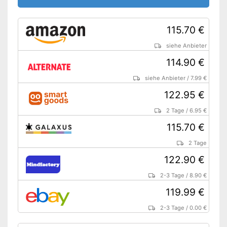
Überhitzungsschutz
Beleuchtete
115.70 €
Funktionsanzeige für
bequeme Handhabung
siehe Anbieter
Schalter auch abnehmbar
114.90 €
OEKO-TEX-geprüft als
zusätzliches
Vorteile
siehe Anbieter
/
7.99 €
Qualitätsmerkmal
122.95 €
Die Zeit immer im Blick dank
der Timer-Funktion
2 Tage
/
6.95 €
Keine Überhitzungsgefahr
dank Rückschaltautomatik
115.70 €
Keine TÜV-Prüfung
Nachteile
2 Tage
Amazon Lieferzeit
siehe Anbieter
122.90 €
2-3 Tage
/
8.90 €
119.99 €
2-3 Tage
/
0.00 €