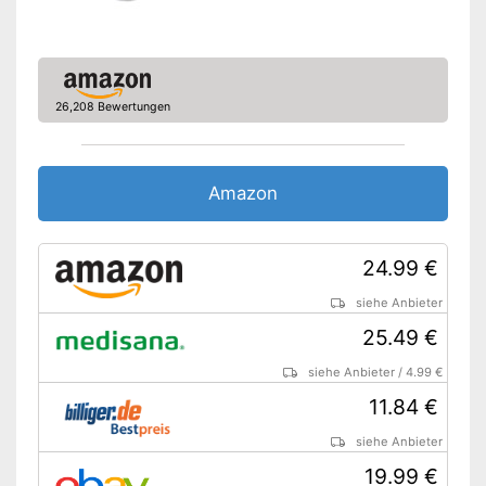
Eigenschaften
Schalter abnehmbar
Waschbar
26,208 Bewertungen
Waschbar bis
30 °C
Beleuchtete
Funktionsanzeige
Amazon
Timer-Funktion
24.99 €
Rückschaltautomatik
siehe Anbieter
Abschaltautomatik
25.49 €
OEKO-TEX-geprüft
siehe Anbieter
/
4.99 €
11.84 €
TÜV-geprüft
siehe Anbieter
Überhitzungsschutz
19.99 €