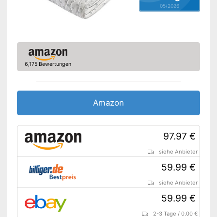
05/2026
Timer-Funktion
Rückschaltautomatik
Abschaltautomatik
6,175 Bewertungen
OEKO-TEX-geprüft
TÜV-geprüft
Amazon
Überhitzungsschutz
97.97 €
Mit Abschaltautomatik
siehe Anbieter
Wurde von OEKO-TEX geprüft
Stromsparend durch Timer-
59.99 €
Vorteile
Funktion
siehe Anbieter
Beleuchtete
Funktionsanzeige zur
59.99 €
Benutzung im Dunklen
2-3 Tage
/
0.00 €
Keine Rückschaltautomatik