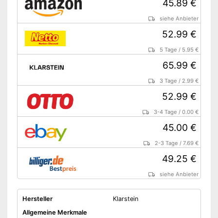
45.89 €
OEKO-TEX-geprüft als
siehe Anbieter
zusätzliches
Qualitätsmerkmal
52.99 €
Nicht TÜV-geprüft
5 Tage
/
5.95 €
Ohne Timer-Funktion
Nachteile
65.99 €
Keine Rückschaltautomatik
vorhanden
3 Tage
/
2.99 €
Amazon Lieferzeit
siehe Anbieter
52.99 €
3-4 Tage
/
0.00 €
45.00 €
2-3 Tage
/
7.69 €
49.25 €
siehe Anbieter
Hersteller
Klarstein
Allgemeine Merkmale