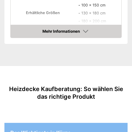
-
100 x 150 cm
Erhältliche Größen
-
130 x 180 cm
-
180 x 200 cm
-
Beige/Grau
Mehr Informationen
Amazon
-
Grau
-
Braun
Erhältliche Farben
-
Schwarz
-
Beige
-
und weitere
Material Oberseite
Mikroplüsch
Material Unterseite
Mikroplüsch
Heizdecke Kaufberatung: So wählen Sie
Leistung
120 W
das richtige Produkt
Anzahl Temperaturstufen
3
Vorwärmzeit
2 min
Eigenschaften
Schalter abnehmbar