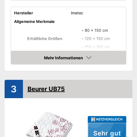
vorhanden
Nachteile
Wurde nicht vom TÜV geprüft
Hersteller
Imetec
Amazon Lieferzeit
siehe Anbieter
Allgemeine Merkmale
-
80 x 150 cm
Erhältliche Größen
-
120 x 150 cm
-
150 x 160 cm
Erhältliche Farben
Mehr Informationen
Amazon
Material Oberseite
Material Unterseite
Leistung
3
Beurer UB75
Anzahl Temperaturstufen
6
Vorwärmzeit
Eigenschaften
Schalter abnehmbar
Waschbar
Sehr gut