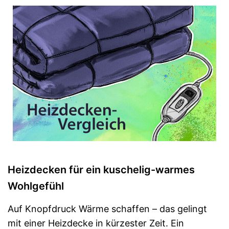
der Timer-Funktion
Vorteile
Auch im Dunklen benutzbar
dank beleuchteter
Funktionsanzeige
Schalter lässt sich abnehmen
Rückschaltautomatik fehlt
Wurde nicht vom TÜV geprüft
Nachteile
Ist nicht OEKO-TEX-geprüft
Amazon Lieferzeit
siehe Anbieter
Heizdecken für ein kuschelig-warmes
Wohlgefühl
Auf Knopfdruck Wärme schaffen – das gelingt
mit einer Heizdecke in kürzester Zeit. Ein