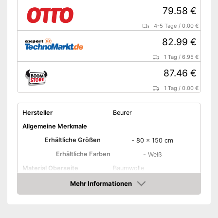
79.58 €
4-5 Tage
/
0.00 €
82.99 €
1 Tag
/
6.95 €
87.46 €
1 Tag
/
0.00 €
Hersteller
Beurer
Allgemeine Merkmale
Erhältliche Größen
-
80 x 150 cm
Erhältliche Farben
-
Weiß
Material Oberseite
Baumwolle
Material Unterseite
Vlies
Mehr Informationen
Amazon
Leistung
75 W
Anzahl Temperaturstufen
9