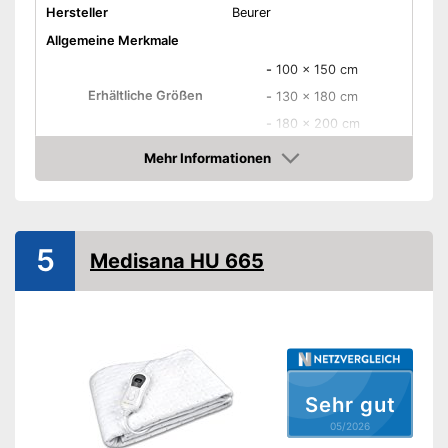
Hersteller
Beurer
Allgemeine Merkmale
-
100 x 150 cm
Erhältliche Größen
-
130 x 180 cm
-
180 x 200 cm
-
Beige
Mehr Informationen
Amazon
-
Rot
-
Schwarz
Erhältliche Farben
-
Grau
5
Medisana HU 665
-
Braun
-
und weitere
Material Oberseite
Vlies
Material Unterseite
Vlies
Leistung
50 W
Anzahl Temperaturstufen
3
Sehr gut
Vorwärmzeit
30 min
05/2026