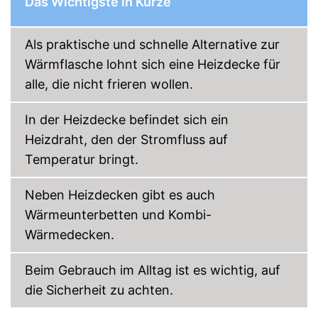
Das Wichtigste in Kürze
Waschbar
Als praktische und schnelle Alternative zur
Waschbar bis
30 °C
Wärmflasche lohnt sich eine Heizdecke für
Beleuchtete
alle, die nicht frieren wollen.
Funktionsanzeige
Timer-Funktion
In der Heizdecke befindet sich ein
Heizdraht, den der Stromfluss auf
Rückschaltautomatik
Temperatur bringt.
Abschaltautomatik
Neben Heizdecken gibt es auch
OEKO-TEX-geprüft
Wärmeunterbetten und Kombi-
Wärmedecken.
TÜV-geprüft
Überhitzungsschutz
Beim Gebrauch im Alltag ist es wichtig, auf
die Sicherheit zu achten.
Mit Abschaltautomatik
Die Zeit immer im Blick dank