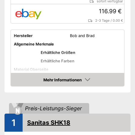
sofort verfügbar
116.99 €
2-3 Tage
/
0.00 €
Hersteller
Bob and Brad
Allgemeine Merkmale
Erhältliche Größen
Erhältliche Farben
Material Oberseite
Material Unterseite
Mehr Informationen
Amazon
Leistung
Anzahl Temperaturstufen
6
Vorwärmzeit
Preis-Leistungs-Sieger
Eigenschaften
1
Schalter abnehmbar
Sanitas SHK18
Waschbar