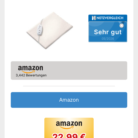
Waschbar bis
Beleuchtete
Funktionsanzeige
Sehr gut
Timer-Funktion
05/2026
Rückschaltautomatik
Abschaltautomatik
OEKO-TEX-geprüft
3,442 Bewertungen
TÜV-geprüft
Überhitzungsschutz
Amazon
Praktischer Timer integriert
Vorteile
Mit Abschaltautomatik
OEKO-TEX-Prüfung wurde
Nachteile
nicht vorgenommen
Amazon Lieferzeit
sofort verfügbar
22.99 €