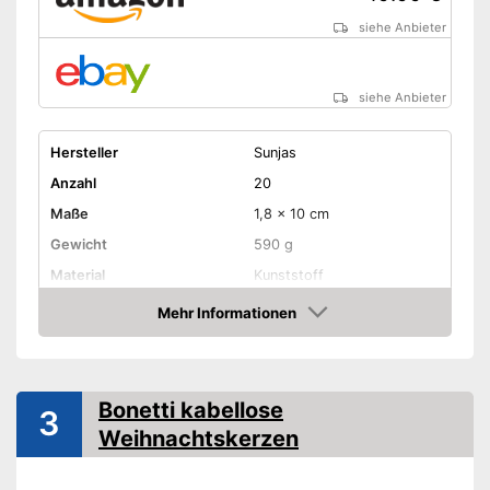
siehe Anbieter
siehe Anbieter
Hersteller
Sunjas
Anzahl
20
Maße
1,8 x 10 cm
Gewicht
590 g
Material
Kunststoff
Farbmodi
Rot, Weiß
Mehr Informationen
Amazon
Flackerndes Licht,
Lichtmodi
Konstantes Licht, Langsam,
Schnell, Timer, und weitere
Bonetti kabellose
Dimmbar
3
Weihnachtskerzen
LED