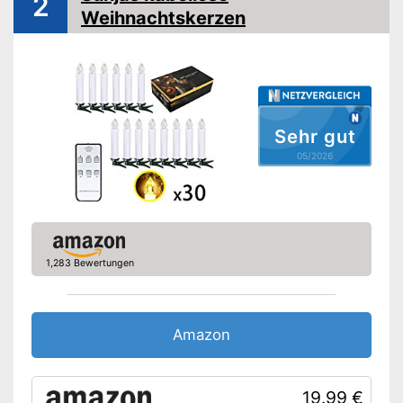
2
Weihnachtskerzen
Wasserdicht
Befestigungsclip
Akkubetrieben
Batterien inklusive
Sehr gut
05/2026
Fernbedienung
Ein-/Ausschalter
Enthält bereits Batterien
Kann per Schalter leicht ein-
1,283 Bewertungen
und ausgeschaltet werden
Vorteile
Wird mit Fernbedienung
geliefert
Amazon
Amazon Lieferzeit
siehe Anbieter
19.99 €