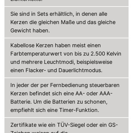
Vorteile
Praktischer Clip zur
Befestigung vorhanden
Sie sind in Sets erhältlich, in denen alle
Lässt sich per Fernbedienung
einstellen
Kerzen die gleichen Maße und das gleiche
Amazon Lieferzeit
siehe Anbieter
Gewicht haben.
Kabellose Kerzen haben meist einen
Farbtemperaturwert von bis zu 2.500 Kelvin
und mehrere Leuchtmodi, beispielsweise
einen Flacker- und Dauerlichtmodus.
In jeder der per Fernbedienung steuerbaren
Kerzen befindet sich eine AA- oder AAA-
Batterie. Um die Batterien zu schonen,
empfiehlt sich eine Timer-Funktion.
Zertifikate wie ein TÜV-Siegel oder ein GS-