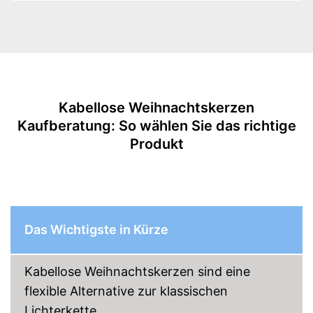
Timer, Warmweiß
Dimmbar
LED
Wasserdicht
Kabellose Weihnachtskerzen
Befestigungsclip
Kaufberatung: So wählen Sie das richtige
Produkt
Akkubetrieben
Batterien inklusive
Fernbedienung
Das Wichtigste in Kürze
Ein-/Ausschalter
Kein zusätzlicher Kauf von
Kabellose Weihnachtskerzen sind eine
Batterien nötig
flexible Alternative zur klassischen
Kann per Schalter leicht ein-
und ausgeschaltet werden
Lichterkette.