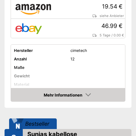
19.54 €
siehe Anbieter
46.99 €
5 Tage
/
0.00 €
Hersteller
cimetech
Anzahl
12
Maße
Gewicht
Material
Farbmodi
Weiß
Mehr Informationen
Amazon
Timer, Flackerndes Licht,
Lichtmodi
Warmweiß
Dimmbar
Bestseller
LED
Sunjas kabellose