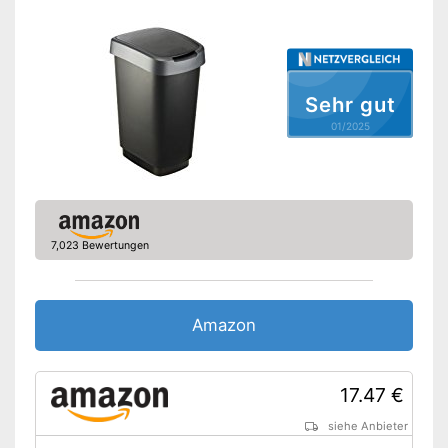
Anti-Fingerprint
Einsatz mit Tragegriff
Sehr gut
One-Touch-Öffnung
01/2025
Soft Closing
Staufächer
7,023 Bewertungen
Trittmechanik
Rutschfest
Amazon
Geruchsdicht
Beinhaltet einen Einsatz mit
Vorteile
17.47 €
Tragegriff
Rutscht
siehe Anbieter
Nachteile
Gerüche können entweichen