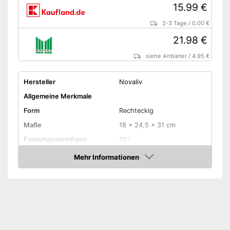
15.99 €
2-3 Tage
/
0.00 €
21.98 €
siehe Anbieter
/
4.95 €
Hersteller
Novaliv
Allgemeine Merkmale
Form
Rechteckig
Maße
18 x 24,5 x 31 cm
Fassungsvermögen
10 l
Material Gehäuse
Kunststoff
Mehr Informationen
Amazon
Material Deckel
Kunststoff
Schwingdeckel,
Typ Deckel
Klappdeckel
Ausstattung
Deckel abnehmbar