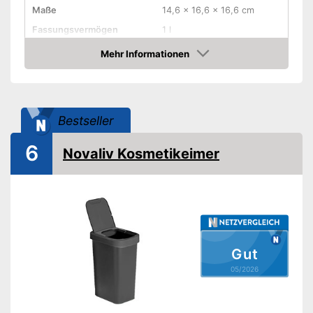
Maße
14,6 x 16,6 x 16,6 cm
Fassungsvermögen
1 l
Material Gehäuse
Polypropylen
Mehr Informationen
Amazon
Material Deckel
Kunststoff
Typ Deckel
Schwingdeckel
Ausstattung
Bestseller
Deckel abnehmbar
6
Novaliv Kosmetikeimer
Anti-Fingerprint
Einsatz mit Tragegriff
One-Touch-Öffnung
Gut
Soft Closing
05/2026
Staufächer