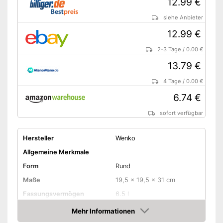
12.99 €
siehe Anbieter
12.99 €
2-3 Tage
/
0.00 €
13.79 €
4 Tage
/
0.00 €
6.74 €
sofort verfügbar
Hersteller
Wenko
Allgemeine Merkmale
Form
Rund
Maße
19,5 x 19,5 x 31 cm
Fassungsvermögen
6.5 l
Material Gehäuse
Kunststoff
Mehr Informationen
Amazon
Material Deckel