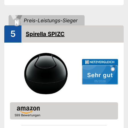
Typ Deckel
Schwingdeckel
Ausstattung
Preis-Leistungs-Sieger
Deckel abnehmbar
5
Spirella SPIZC
Anti-Fingerprint
Einsatz mit Tragegriff
One-Touch-Öffnung
Sehr gut
Soft Closing
05/2026
Staufächer
Trittmechanik
Rutschfest
599 Bewertungen
Geruchsdicht