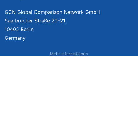
GCN Global Comparison Network GmbH
Saarbrücker Straße 20–21
10405 Berlin
Germany
Mehr Informationen
Über uns
Impressum
Bildnachweise
Datenschutzerklärung
Netzvergleich Siegel
Brand Sponsoring
Wir vergleichen Produkte unabhängig. Dabei verlinken wir auf ausgewählte