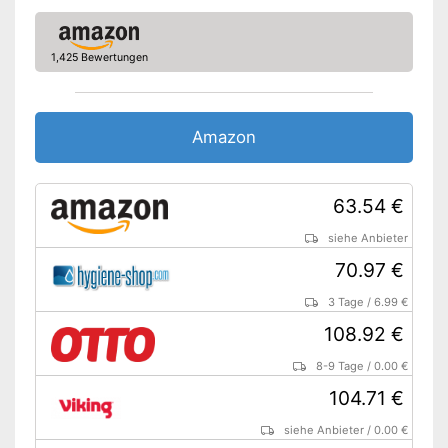
Rutschfest
Geruchsdicht
1,425 Bewertungen
Kann durch den
Tragegriffeinsatz einfach
Vorteile
geleert werden
Amazon
Ist rutschfest
Nachteile
63.54 €
Amazon Lieferzeit
siehe Anbieter
siehe Anbieter
70.97 €
3 Tage
/
6.99 €
108.92 €
8-9 Tage
/
0.00 €
104.71 €
siehe Anbieter
/
0.00 €