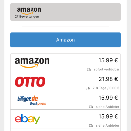
Trittmechanik
Rutschfest
27 Bewertungen
Geruchsdicht
Vorteile
Amazon
Schützt nicht vor Gerüchen
Tragegriff am Einsatz fehlt
Nachteile
15.99 €
Nicht rutschfest
Amazon Lieferzeit
siehe Anbieter
sofort verfügbar
21.98 €
7-8 Tage
/
0.00 €
15.99 €
siehe Anbieter
15.99 €
siehe Anbieter