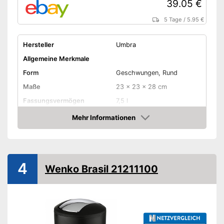
39.05 €
5 Tage
/
5.95 €
Hersteller
Umbra
Allgemeine Merkmale
Form
Geschwungen, Rund
Maße
23 x 23 x 28 cm
Fassungsvermögen
7,5 l
Material Gehäuse
Holz
Mehr Informationen
Amazon
Material Deckel
Typ Deckel
Ausstattung
4
Wenko Brasil 21211100
Deckel abnehmbar
Anti-Fingerprint
Einsatz mit Tragegriff