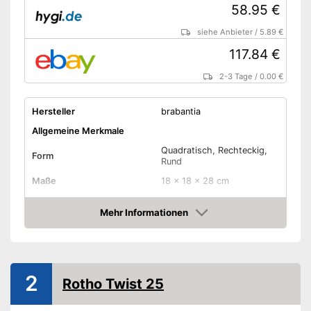
58.95 €
siehe Anbieter
/
5.89 €
117.84 €
2-3 Tage
/
0.00 €
Hersteller
brabantia
Allgemeine Merkmale
Quadratisch, Rechteckig,
Form
Rund
Maße
18 x 18 x 28 cm
Fassungsvermögen
3 l
Mehr Informationen
Material Gehäuse
Edelstahl, Polypropylen
Amazon
Material Deckel
Edelstahl
Typ Deckel
Schwingdeckel
2
Ausstattung
Rotho Twist 25
Deckel abnehmbar