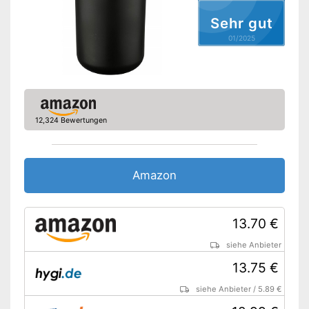
One-Touch-Öffnung
Sehr gut
01/2025
Soft Closing
Staufächer
Trittmechanik
12,324 Bewertungen
Rutschfest
Geruchsdicht
Amazon
Gute Greifmöglichkeit durch
Vorteile
Einsatz mit Tragegriff
Nicht geruchsdicht
13.70 €
Nachteile
Keine rutschfesten
siehe Anbieter
Eigenschaften
13.75 €
Amazon Lieferzeit
siehe Anbieter
siehe Anbieter
/
5.89 €