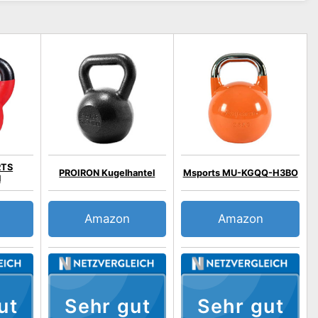
RTS
PROIRON Kugelhantel
Msports MU-KGQQ-H3BO
l
Amazon
Amazon
ut
Sehr gut
Sehr gut