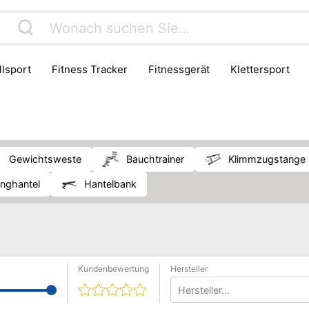
allsport
Fitness Tracker
Fitnessgerät
Klettersport
Sportzubehör
Wassersport
Wintersport
Yoga
Gewichtsweste
Bauchtrainer
Klimmzugstange
anghantel
Hantelbank
Kundenbewertung
Hersteller
Hersteller...