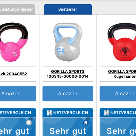
-Leistungs-Sieger
Bestseller
GORILLA SPORTS
GORILLA SPO
vit 20040552
100345-00006-0014
Kugelhante
Amazon
Amazon
Amazon
ehr gut
Sehr gut
Sehr g