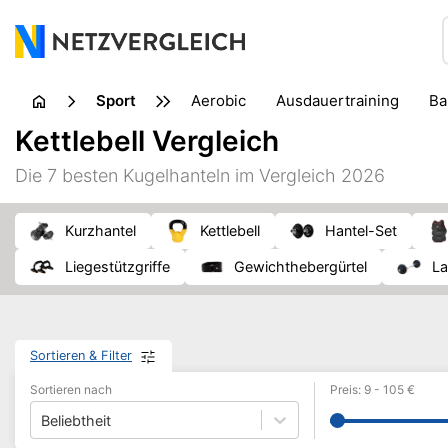
Sport
Aerobic
Ausdauertraining
B
Sportbekleidung
Sportschuhe
Kettlebell Vergleich
Die 7 besten Kugelhanteln im Vergleich 2026
Kurzhantel
Kettlebell
Hantel-Set
Liegestützgriffe
Gewichthebergürtel
L
Sortieren & Filter
Sortieren nach
Preis
:
9
-
105
€
Beliebtheit