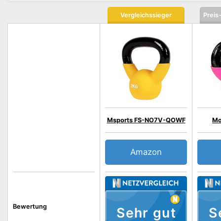
Vergleichssieger
Preis
Msports FS-NO7V-QOWF
Mo
Amazon
Bewertung
Sehr gut
S