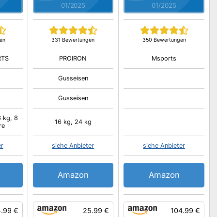
01/2025
01/2025
en
331 Bewertungen
350 Bewertungen
RTS
PROIRON
Msports
Gusseisen
Gusseisen
6 kg, 8
16 kg, 24 kg
re
er
siehe Anbieter
siehe Anbieter
Amazon
Amazon
4.99 €
25.99 €
104.99 €