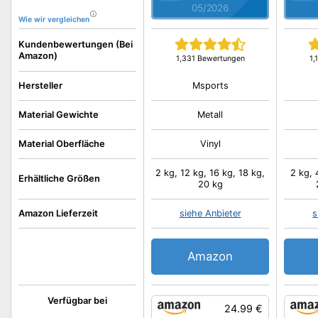
05/2026
Wie wir vergleichen
Kundenbewertungen (Bei
Amazon)
1,331 Bewertungen
1,
Msports
Hersteller
Material Gewichte
Metall
Material Oberfläche
Vinyl
2 kg, 12 kg, 16 kg, 18 kg,
2 kg, 
Erhältliche Größen
20 kg
Amazon Lieferzeit
siehe Anbieter
s
Amazon
Verfügbar bei
24.99 €