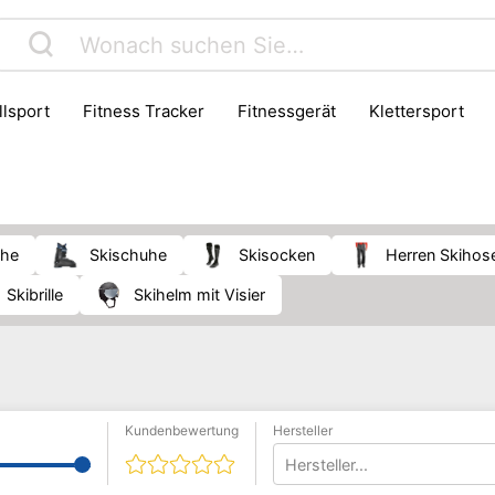
allsport
Fitness Tracker
Fitnessgerät
Klettersport
Sportzubehör
Wassersport
Wintersport
Yoga
uhe
Skischuhe
Skisocken
Herren Skihos
Skibrille
Skihelm mit Visier
Kundenbewertung
Hersteller
Hersteller...