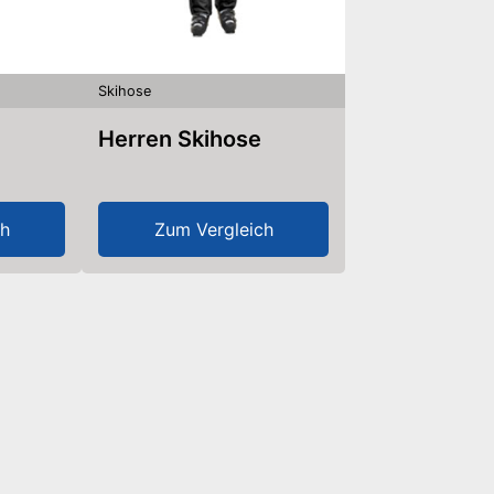
Skihose
Herren Skihose
ch
Zum Vergleich