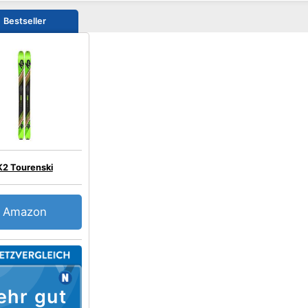
Bestseller
K2 Tourenski
Amazon
ehr gut