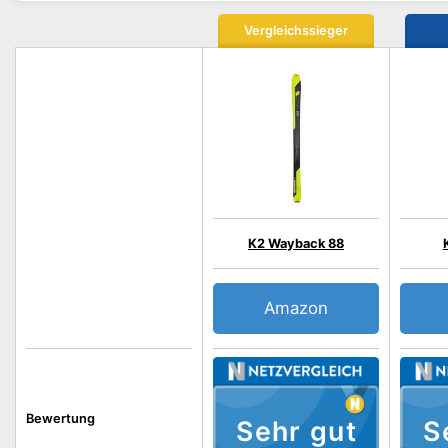
Vergleichssieger
K2 Wayback 88
Amazon
Bewertung
Sehr gut
S