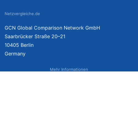
Netzvergleiche.de
GCN Global Comparison Network GmbH
Saarbrücker Straße 20–21
10405 Berlin
Germany
Mehr Informationen
Über uns
Impressum
Bildnachweise
Datenschutzerklärung
Netzvergleich Siegel
Brand Sponsoring