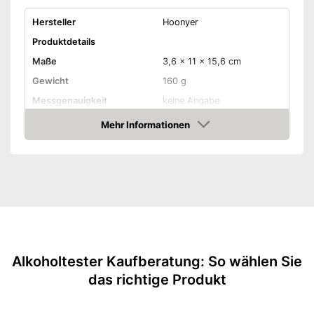
Hersteller
Hoonyer
Produktdetails
Maße
3,6 x 11 x 15,6 cm
Gewicht
160 g
Messgenauigkeit
keine Angabe
Mehr Informationen
Displaybeleuchtung
Amazon
Anzahl Mundstücke
10
Batterietyp
AA-Batterie
Batterien erforderlich
Batterien inklusive
Display bei Bedarf
Alkoholtester Kaufberatung: So wählen Sie
beleuchtbar
Vorteile
das richtige Produkt
Batterien sind nicht enthalten
Amazon Lieferzeit
siehe Anbieter