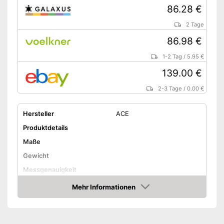
86.28 €
2 Tage
86.98 €
1-2 Tag
/
5.95 €
139.00 €
2-3 Tage
/
0.00 €
Hersteller
ACE
Produktdetails
Maße
Gewicht
Messgenauigkeit
Displaybeleuchtung
Mehr Informationen
Amazon
Anzahl Mundstücke
Batterietyp