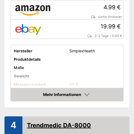
4.99 €
siehe Anbieter
19.99 €
2-3 Tage
/
0.00 €
Hersteller
SimplexHealth
Produktdetails
Maße
Gewicht
Messgenauigkeit
99 %
Mehr Informationen
Displaybeleuchtung
Amazon
Anzahl Mundstücke
2
Batterietyp
-
4
Trendmedic DA-8000
Batterien erforderlich