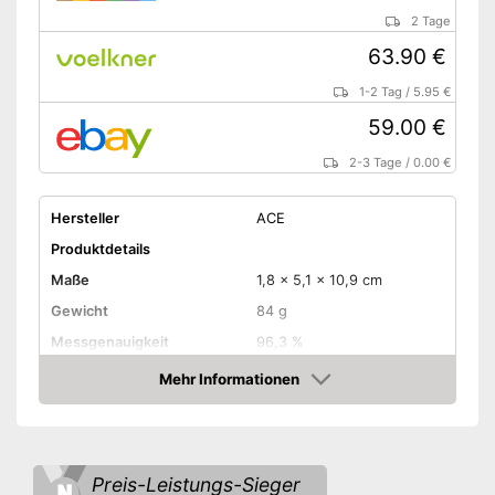
2 Tage
63.90 €
1-2 Tag
/
5.95 €
59.00 €
2-3 Tage
/
0.00 €
Hersteller
ACE
Produktdetails
Maße
1,8 x 5,1 x 10,9 cm
Gewicht
84 g
Messgenauigkeit
96,3 %
Mehr Informationen
Displaybeleuchtung
Amazon
Anzahl Mundstücke
3
Batterietyp
AAA-Batterie
Preis-Leistungs-Sieger
Batterien erforderlich