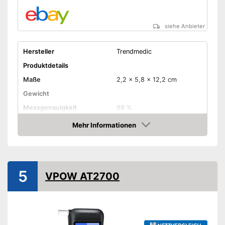
siehe Anbieter
Hersteller
Trendmedic
Produktdetails
Maße
2,2 x 5,8 x 12,2 cm
Gewicht
Messgenauigkeit
99 %
Mehr Informationen
Displaybeleuchtung
Amazon
Anzahl Mundstücke
6
Batterietyp
AA-Batterie
5
VPOW AT2700
Batterien erforderlich
Batterien inklusive
Batterien sind enthalten