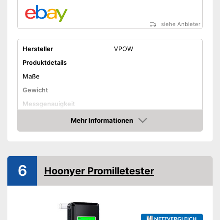
siehe Anbieter
Hersteller
VPOW
Produktdetails
Maße
Gewicht
Messgenauigkeit
Displaybeleuchtung
Mehr Informationen
Amazon
Anzahl Mundstücke
Batterietyp
Batterien erforderlich
6
Hoonyer Promilletester
Batterien inklusive
Vorteile
Amazon Lieferzeit
siehe Anbieter