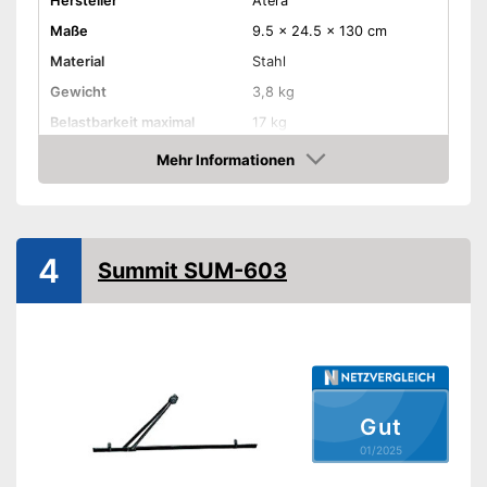
Hersteller
Atera
Maße
9.5 x 24.5 x 130 cm
Material
Stahl
Gewicht
3,8 kg
Belastbarkeit maximal
17 kg
Durchmesser Rahmen
2,2 - 8 cm
Mehr Informationen
Amazon
Anzahl Fahrräder maximal
Produktdetails
Verschließbar
4
Summit SUM-603
TÜV-geprüft
GS-Siegel
TÜV-Prüfung beweist Qualität
Vorteile
Ganz einfach verschließbar
Gut
Amazon Lieferzeit
siehe Anbieter
01/2025