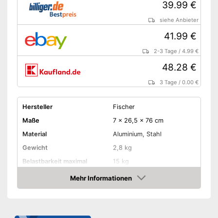
39.99 €
siehe Anbieter
41.99 €
2-3 Tage
/
4.99 €
48.28 €
3 Tage
/
0.00 €
Hersteller
Fischer
Maße
7 x 26,5 x 76 cm
Material
Aluminium, Stahl
Gewicht
2,8 kg
Belastbarkeit maximal
15 kg
Durchmesser Rahmen
3 - 8 cm
Mehr Informationen
Amazon
Anzahl Fahrräder maximal
1
Produktdetails