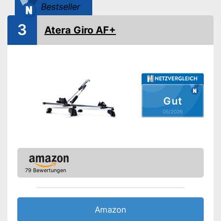
Verschließbar
Bestseller
TÜV-geprüft
3
Atera Giro AF+
GS-Siegel
Mit dem GS-Siegel
ausgezeichnet
Vorteile
Ist verschließbar
TÜV-Prüfung beweist Qualität
Gut
Amazon Lieferzeit
siehe Anbieter
05/2026
79 Bewertungen
Amazon