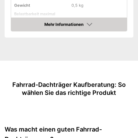
Gewicht
0,5 kg
Belastbarkeit maximal
Durchmesser Rahmen
2,2 - 4,3 cm
Mehr Informationen
Amazon
Anzahl Fahrräder maximal
1
Produktdetails
Verschließbar
TÜV-geprüft
GS-Siegel
Ist verschließbar
Vorteile
Fahrrad-Dachträger Kaufberatung: So
Amazon Lieferzeit
siehe Anbieter
wählen Sie das richtige Produkt
Was macht einen guten Fahrrad-