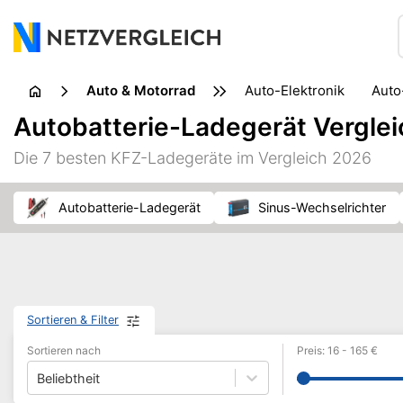
Auto & Motorrad
Auto-Elektronik
Aut
Pannenhilfe
Transp
Autobatterie-Ladegerät Verglei
Die 7 besten KFZ-Ladegeräte im Vergleich 2026
Autobatterie-Ladegerät
Sinus-Wechselrichter
Sortieren & Filter
Sortieren nach
Preis
:
16
-
165
€
Beliebtheit