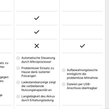
Automatische Steuerung
durch Mikroprozessor
atz zu
rter
Problemloser Einsatz zu
Aufbewahrungstasche
Hause dank isolierter
ermöglicht die
Polzangen
 gegen
problemlose Mitnahme
des
Ladestandsanzeige zeigt
Dateien per USB-
die verbleibende
Anschluss übertragbar
Nutzungskapazität an
ge
Langlebigkeit des Akkus
durch Erhaltungsladung