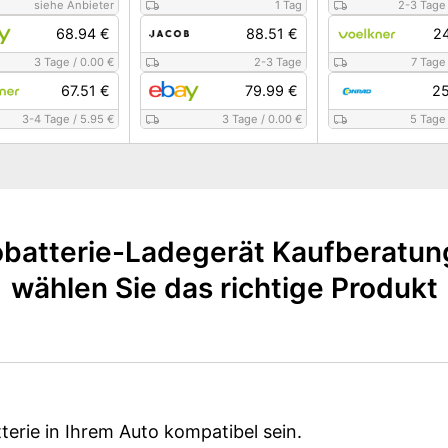
siehe Anbieter
1 Tag
2-3 Tage
68.94 €
88.51 €
24
3 Tage
/
0.00 €
2-3 Tage
7 Tage
67.51 €
79.99 €
25
3-4 Tage
/
5.95 €
3 Tage
/
0.00 €
5 Tage
batterie-Ladegerät Kaufberatun
wählen Sie das richtige Produkt
erie in Ihrem Auto kompatibel sein.