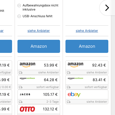
Aufbewahrungsbox nicht
inklusive
hlt
USB-Anschluss fehlt
bar
siehe Anbieter
siehe Anbieter
Amazon
Amazon
1.19 €
53.99 €
92.43 €
erfügbar
siehe Anbieter
siehe Anbieter
.99 €
64.28 €
83.41 €
/
0.00 €
sofort verfügbar
sofort verfügbar
1.19 €
105.17 €
Anbieter
2-3 Tage
siehe Anbieter
.99 €
132.12 €