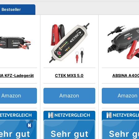
Bestseller
A KFZ-Ladegerät
CTEK MXS 5.0
ABSINA A40
Amazon
Amazon
Amazon
ehr gut
Sehr gut
Sehr g