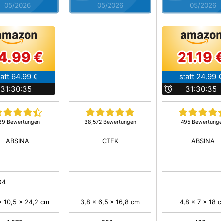
05/2026
05/2026
05/2026
4.99 €
21.19 
tatt
64.99 €
statt
24.99 
31:30:34
b
31:30:34
39 Bewertungen
38,572 Bewertungen
495 Bewertung
ABSINA
CTEK
ABSINA
O4
x 10,5 x 24,2 cm
3,8 x 6,5 x 16,8 cm
4,8 x 7 x 18 