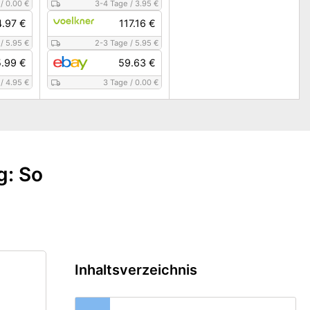
/
0.00 €
3-4 Tage
/
3.95 €
.97 €
117.16 €
/
5.95 €
2-3 Tage
/
5.95 €
.99 €
59.63 €
/
4.95 €
3 Tage
/
0.00 €
g: So
Inhaltsverzeichnis