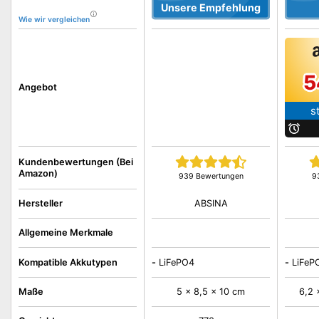
Unsere Empfehlung
Wie wir vergleichen
5
Angebot
s
b
Kundenbewertungen (Bei
Amazon)
939 Bewertungen
9
ABSINA
Hersteller
Allgemeine Merkmale
Kompatible Akkutypen
-
LiFePO4
-
LiFeP
Maße
5 x 8,5 x 10 cm
6,2 