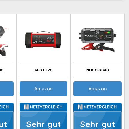
00
AEG LT20
NOCO GB40
Amazon
Amazon
ut
Sehr gut
Sehr gut