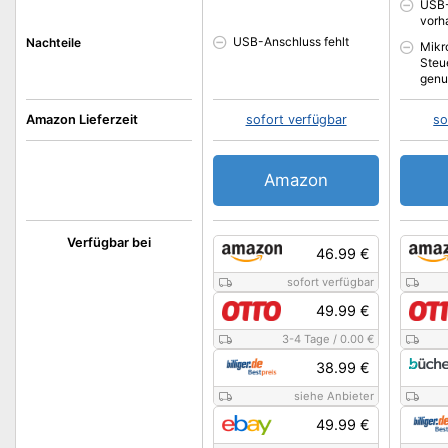
USB-
vorh
USB-Anschluss fehlt
Nachteile
Mikr
Steu
genu
Amazon Lieferzeit
sofort verfügbar
so
Amazon
Verfügbar bei
46.99 €
sofort verfügbar
49.99 €
3-4 Tage
/
0.00 €
38.99 €
siehe Anbieter
49.99 €