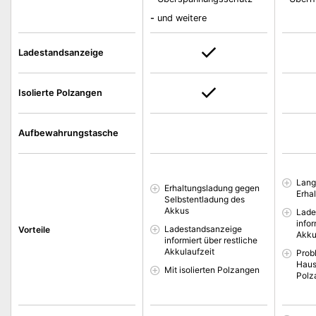
-
und weitere
Ladestandsanzeige
Isolierte Polzangen
Aufbewahrungstasche
Lang
Erhaltungsladung gegen
Erha
Selbstentladung des
Akkus
Lade
infor
Ladestandsanzeige
Vorteile
Akku
informiert über restliche
Akkulaufzeit
Prob
Haus
Mit isolierten Polzangen
Polz