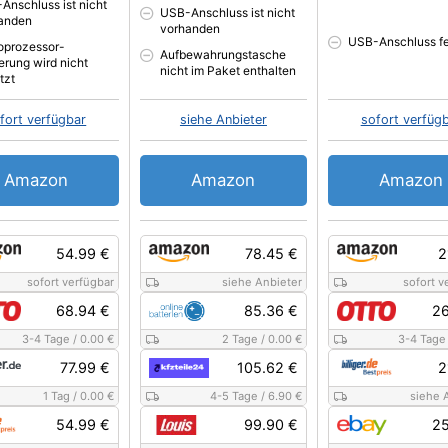
Anschluss ist nicht
USB-Anschluss ist nicht
anden
vorhanden
USB-Anschluss fe
oprozessor-
Aufbewahrungstasche
erung wird nicht
nicht im Paket enthalten
tzt
fort verfügbar
siehe Anbieter
sofort verfüg
Amazon
Amazon
Amazon
54.99 €
78.45 €
2
sofort verfügbar
siehe Anbieter
sofort v
68.94 €
85.36 €
26
3-4 Tage
/
0.00 €
2 Tage
/
0.00 €
3-4 Tage
77.99 €
105.62 €
2
1 Tag
/
0.00 €
4-5 Tage
/
6.90 €
siehe 
54.99 €
99.90 €
25