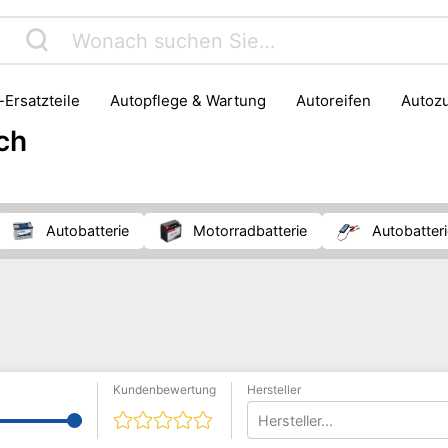
o-Ersatzteile
Autopflege & Wartung
Autoreifen
Auto
ortzubehör
ch
Autobatterie
Motorradbatterie
Autobatter
Kundenbewertung
Hersteller
Hersteller...