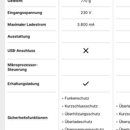
Gewicht
770 g
Eingangsspannung
230 V
Maximaler Ladestrom
3.800 mA
Ausstattung
USB-Anschluss
Mikroprozessor-
Steuerung
Erhaltungsladung
-
Funkenschutz
-
Kurzschlussschutz
-
Überl
-
Überhitzungsschutz
-
Kurzs
Sicherheitsfunktionen
-
Überladeschutz
-
Übers
-
Überspannungsschutz
-
Überh