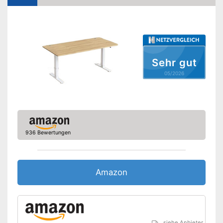
-
Weiß
Erhältliche Farben
-
Schwarz
-
Braun/Schwarz
-
und weitere
Sehr gut
Amazon Lieferzeit
siehe Anbieter
05/2026
936 Bewertungen
Amazon
siehe Anbieter