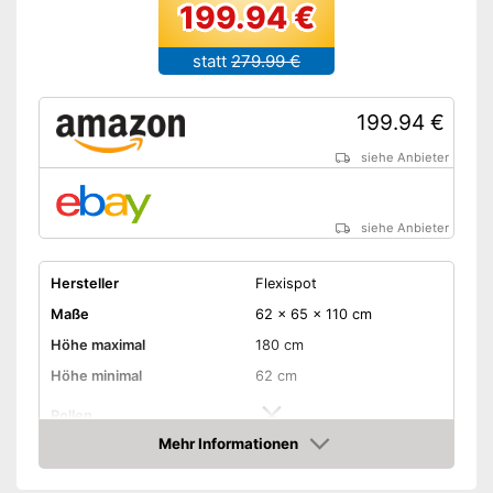
199.94 €
statt
279.99 €
199.94 €
siehe Anbieter
siehe Anbieter
Hersteller
Flexispot
Maße
62 x 65 x 110 cm
Höhe maximal
180 cm
Höhe minimal
62 cm
Rollen
Mehr Informationen
Schubladen
Amazon