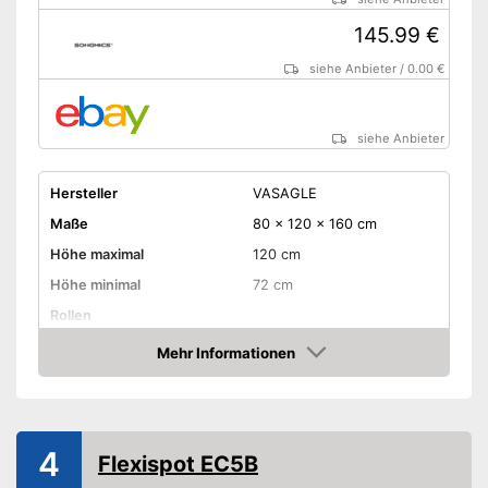
145.99 €
siehe Anbieter
/
0.00 €
siehe Anbieter
Hersteller
VASAGLE
Maße
80 x 120 x 160 cm
Höhe maximal
120 cm
Höhe minimal
72 cm
Rollen
Schubladen
Mehr Informationen
Amazon
Belastbarkeit maximal
Gewicht
-
Weiß
4
Flexispot EC5B
-
Gold
Erhältliche Farben