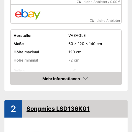
siehe Anbieter
/
0.00 €
siehe Anbieter
Hersteller
VASAGLE
Maße
60 x 120 x 140 cm
Höhe maximal
120 cm
Höhe minimal
72 cm
Rollen
Mehr Informationen
Schubladen
Amazon
Belastbarkeit maximal
80 kg
Gewicht
32 kg
2
Songmics LSD136K01
-
Braun
-
Braun/Schwarz
Erhältliche Farben
-
Gold/Weiß