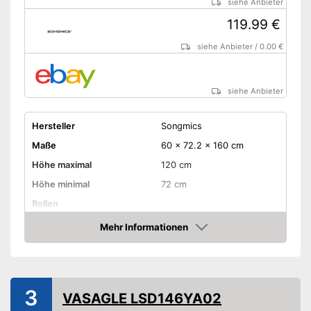
siehe Anbieter
119.99 €
siehe Anbieter
/
0.00 €
siehe Anbieter
Hersteller
Songmics
Maße
60 x 72.2 x 160 cm
Höhe maximal
120 cm
Höhe minimal
72 cm
Rollen
Schubladen
Mehr Informationen
Amazon
Belastbarkeit maximal
70 kg
Gewicht
27 kg
-
Beige/Weiß
3
VASAGLE LSD146YA02
-
Grau/Weiß