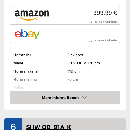
399.99 €
siehe Anbieter
siehe Anbieter
Hersteller
Flexispot
Maße
60 x 116 x 120 cm
Höhe maximal
119 cm
Höhe minimal
70 cm
Rollen
Schubladen
Mehr Informationen
Amazon
Belastbarkeit maximal
100 kg
Gewicht
20 kg
-
Grau
6
SHW OD-91A-K
-
Grau/Schwarz