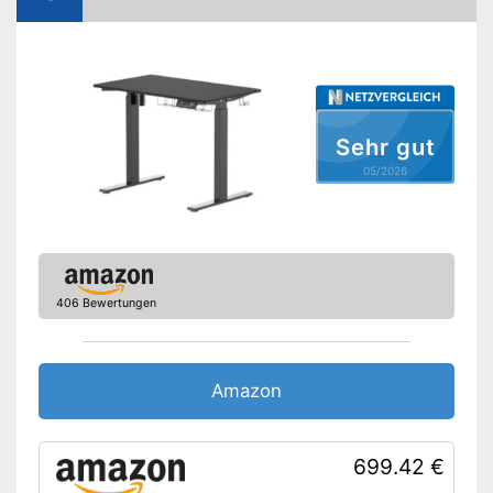
Erhältliche Farben
-
Grau/Weiß
-
Schwarz
-
Weiß
Amazon Lieferzeit
siehe Anbieter
Sehr gut
05/2026
406 Bewertungen
Amazon
699.42 €