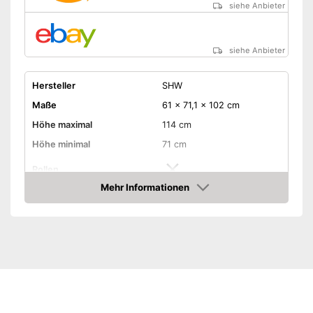
siehe Anbieter
siehe Anbieter
Hersteller
SHW
Maße
61 x 71,1 x 102 cm
Höhe maximal
114 cm
Höhe minimal
71 cm
Rollen
Mehr Informationen
Schubladen
Amazon
Belastbarkeit maximal
50 kg
Gewicht
35 kg
Erhältliche Farben
-
Schwarz
Amazon Lieferzeit
siehe Anbieter