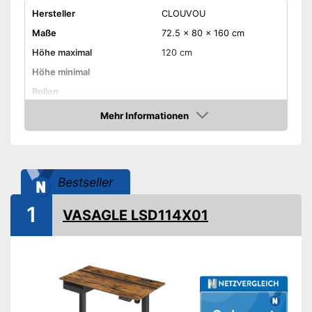
Hersteller
CLOUVOU
Maße
72.5 x 80 x 160 cm
Höhe maximal
120 cm
Höhe minimal
Rollen
Schubladen
Mehr Informationen
Amazon
Belastbarkeit maximal
Gewicht
53 kg
-
Schwarz
Bestseller
Erhältliche Farben
-
Weiß
1
-
Schwarz/Weiß
VASAGLE LSD114X01
Amazon Lieferzeit
siehe Anbieter