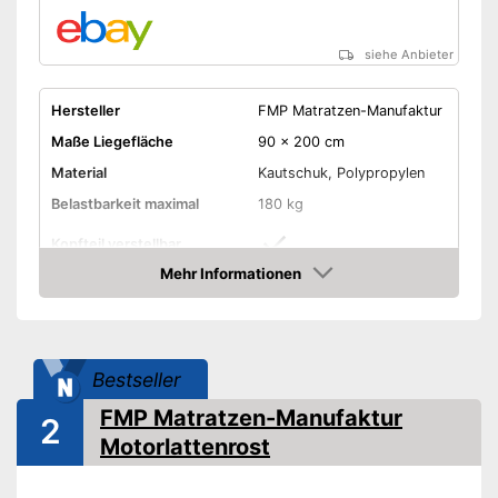
siehe Anbieter
Hersteller
FMP Matratzen-Manufaktur
Maße Liegefläche
90 x 200 cm
Material
Kautschuk, Polypropylen
Belastbarkeit maximal
180 kg
Kopfteil verstellbar
Mehr Informationen
Fußteil verstellbar
Amazon
Anzahl Federleisten
42
Mit verstellbarem Fußteil
Bestseller
Vorteile
Mehr Komfort durch
verstellbares Kopfteil
FMP Matratzen-Manufaktur
2
Motorlattenrost
Amazon Lieferzeit
siehe Anbieter