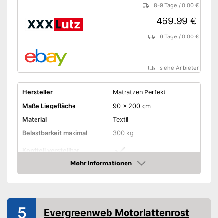
8-9 Tage
/
0.00 €
469.99 €
6 Tage
/
0.00 €
siehe Anbieter
Hersteller
Matratzen Perfekt
Maße Liegefläche
90 x 200 cm
Material
Textil
Belastbarkeit maximal
300 kg
Kopfteil verstellbar
Mehr Informationen
Fußteil verstellbar
Amazon
Anzahl Federleisten
42
Verstellbares Fußteil ist
5
Evergreenweb Motorlattenrost
integriert
Vorteile