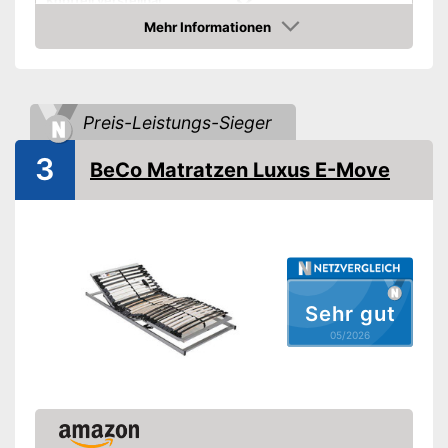
Kopfteil verstellbar
Mehr Informationen
Fußteil verstellbar
Amazon
Anzahl Federleisten
44
Mehr Komfort durch
Preis-Leistungs-Sieger
verstellbares Kopfteil
Vorteile
Das Fußteil ist verstellbar
3
BeCo Matratzen Luxus E-Move
Amazon Lieferzeit
siehe Anbieter
Sehr gut
05/2026