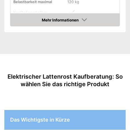
Belastbarkeit maximal
120 kg
Kopfteil verstellbar
Mehr Informationen
Fußteil verstellbar
Amazon
Anzahl Federleisten
26
Das Fußteil ist verstellbar
Vorteile
Mehr Komfort durch
verstellbares Kopfteil
Amazon Lieferzeit
siehe Anbieter
Elektrischer Lattenrost Kaufberatung: So
wählen Sie das richtige Produkt
Das Wichtigste in Kürze