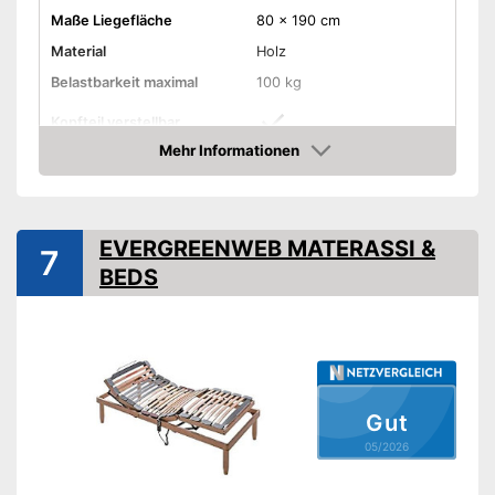
Maße Liegefläche
80 x 190 cm
Material
Holz
Belastbarkeit maximal
100 kg
Kopfteil verstellbar
Mehr Informationen
Fußteil verstellbar
Amazon
Anzahl Federleisten
14
Verstellbares Fußteil ist
EVERGREENWEB MATERASSI &
Vorteile
7
integriert
BEDS
Amazon Lieferzeit
siehe Anbieter
Gut
05/2026