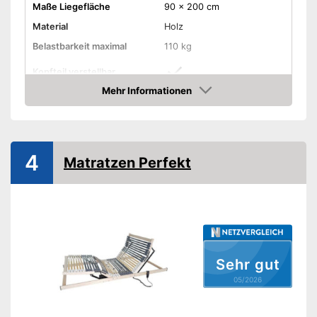
Maße Liegefläche
90 x 200 cm
Material
Holz
Belastbarkeit maximal
110 kg
Kopfteil verstellbar
Mehr Informationen
Fußteil verstellbar
Amazon
Anzahl Federleisten
28
Das Fußteil ist verstellbar
4
Matratzen Perfekt
Vorteile
Das Kopfteil lässt sich
verstellen
Amazon Lieferzeit
siehe Anbieter
Sehr gut
05/2026