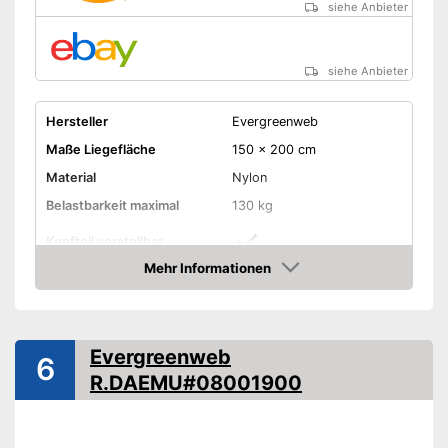
siehe Anbieter
siehe Anbieter
Hersteller
Evergreenweb
Maße Liegefläche
150 x 200 cm
Material
Nylon
Belastbarkeit maximal
130 kg
Kopfteil verstellbar
Mehr Informationen
Fußteil verstellbar
Amazon
Anzahl Federleisten
15
Mit verstellbarem Fußteil
Evergreenweb
6
Vorteile
Mehr Komfort durch
R.DAEMU#08001900
verstellbares Kopfteil
Amazon Lieferzeit
siehe Anbieter