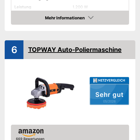
Leistung
1.200 W
Durchmesser
Mehr Informationen
Gummischleifteller
Amazon
Drehzahl einstellbar
Ergonomischer Griff
6
Softgrip
TOPWAY Auto-Poliermaschine
Polierscheiben inklusive
Schleifteller inklusive
Kabellos
Vorteile
Nachteile
Sehr gut
Amazon Lieferzeit
siehe Anbieter
05/2026
669 Bewertungen