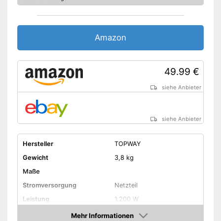
Amazon
49.99 €
siehe Anbieter
siehe Anbieter
Hersteller
TOPWAY
Gewicht
3,8 kg
Maße
Stromversorgung
Netzteil
Leistung
1.200 W
Durchmesser
Mehr Informationen
180 mm
Gummischleifteller