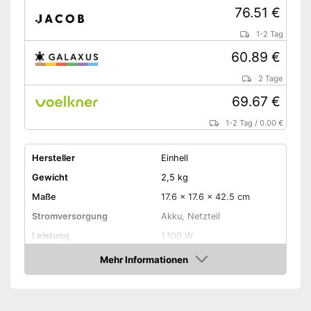
76.51 €
1-2 Tag
60.89 €
2 Tage
69.67 €
1-2 Tag
/
0.00 €
Hersteller
Einhell
Gewicht
2,5 kg
Maße
17.6 x 17.6 x 42.5 cm
Stromversorgung
Akku, Netzteil
Leistung
1.100 W
Durchmesser
Mehr Informationen
180 mm
Gummischleifteller
Amazon
Drehzahl einstellbar