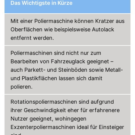
Das Wichtigste in Kürze
Polierscheiben sind inklusive
Vorteile
Mit ergonomischem Griff
Mit einer Poliermaschine können Kratzer aus
Die Drehzahl lässt sich
individuell einstellen
Oberflächen wie beispielsweise Autolack
Ohne Softgrip
Nachteile
entfernt werden.
Amazon Lieferzeit
siehe Anbieter
Poliermaschinen sind nicht nur zum
Bearbeiten von Fahrzeuglack geeignet –
auch Parkett- und Steinböden sowie Metall-
und Plastikflächen lassen sich damit
polieren.
Rotationspoliermaschinen sind aufgrund
ihrer Geschwindigkeit eher für erfahrenere
Nutzer geeignet, wohingegen
Exzenterpoliermaschinen ideal für Einsteiger