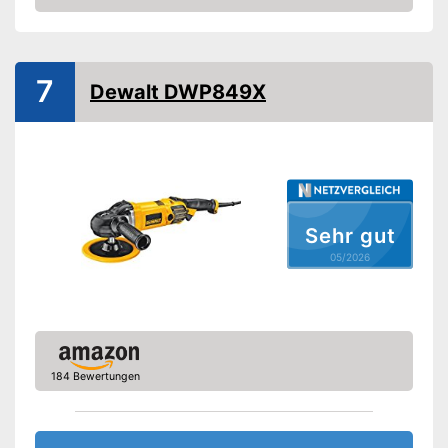
Amazon
Drehzahl einstellbar
Ergonomischer Griff
7
Dewalt DWP849X
Softgrip
Polierscheiben inklusive
Schleifteller inklusive
Sehr gut
Kabellos
05/2026
Polierscheiben sind inklusive
Mit ergonomischem Griff
Vorteile
Die Drehzahl lässt sich
individuell einstellen
184 Bewertungen
Im Lieferumfang sind keine
Schleifteller enthalten
Nachteile
Kein Softgrip