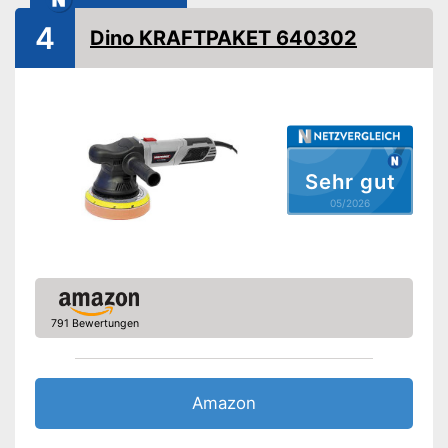
Ergonomischer Griff
4
Dino KRAFTPAKET 640302
Softgrip
Polierscheiben inklusive
Schleifteller inklusive
Kabellos
Sehr gut
05/2026
Angenehme Handhabung
durch Softgrip
Langlebig durch
Vorteile
Motorkühlung
Einstellbare Drehzahl
Griff liegt gut in der Hand
791 Bewertungen
Im Lieferumfang sind keine
Polierscheiben enthalten
Nachteile
Im Lieferumfang sind keine
Amazon
Schleifteller enthalten
Amazon Lieferzeit
siehe Anbieter