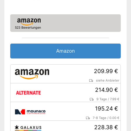
Griff liegt gut in der Hand
Polierscheiben sind mit
Vorteile
enthalten
Inklusive Schleifteller
523 Bewertungen
Softgrip für angenehmeres
Nachteile
Arbeiten fehlt
Amazon Lieferzeit
siehe Anbieter
Amazon
209.99 €
siehe Anbieter
214.90 €
9 Tage
/
7.99 €
195.24 €
7-8 Tage
/
0.00 €
228.38 €