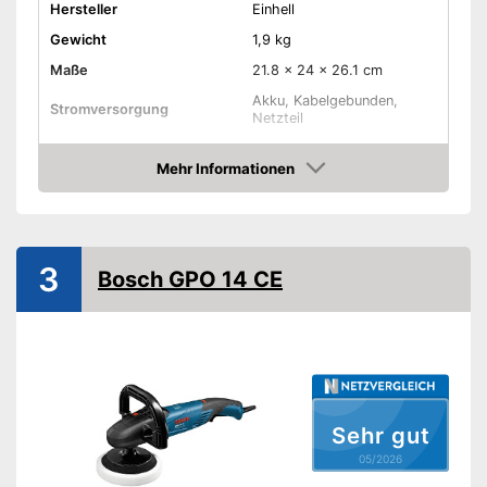
Hersteller
Einhell
Gewicht
1,9 kg
Maße
21.8 x 24 x 26.1 cm
Akku, Kabelgebunden,
Stromversorgung
Netzteil
Leistung
90 W
Mehr Informationen
Durchmesser
240 mm
Amazon
Gummischleifteller
Drehzahl einstellbar
Ergonomischer Griff
3
Bosch GPO 14 CE
Softgrip
Polierscheiben inklusive
Schleifteller inklusive
Sehr gut
Kabellos
05/2026