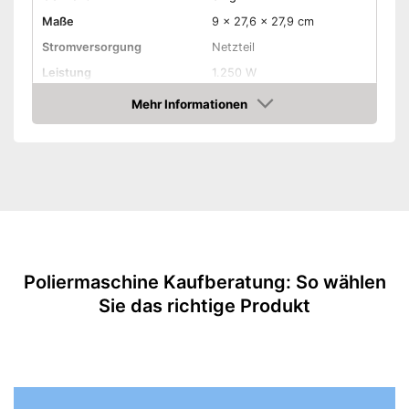
Maße
9 x 27,6 x 27,9 cm
Stromversorgung
Netzteil
Leistung
1.250 W
Durchmesser
Mehr Informationen
180 mm
Gummischleifteller
Amazon
Drehzahl einstellbar
Ergonomischer Griff
Softgrip
Polierscheiben inklusive
Poliermaschine Kaufberatung: So wählen
Sie das richtige Produkt
Schleifteller inklusive
Kabellos
Schleifteller mit dabei
Der Motor wird gekühlt