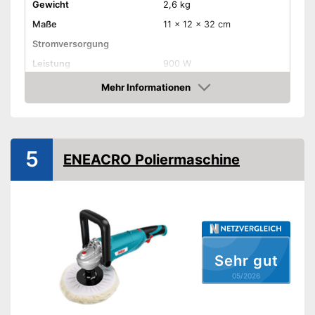
Gewicht
2,6 kg
Maße
11 x 12 x 32 cm
Stromversorgung
Leistung
900 W
Durchmesser
Mehr Informationen
Gummischleifteller
Amazon
Drehzahl einstellbar
Ergonomischer Griff
5
Softgrip
ENEACRO Poliermaschine
Polierscheiben inklusive
Schleifteller inklusive
Kabellos
Vorteile
Sehr gut
Nachteile
05/2026
Amazon Lieferzeit
siehe Anbieter