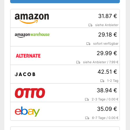
31.87 €
siehe Anbieter
29.18 €
sofort verfügbar
29.99 €
siehe Anbieter
/
7.99 €
42.51 €
1-2 Tag
38.94 €
2-3 Tage
/
0.00 €
35.09 €
6-7 Tage
/
0.00 €