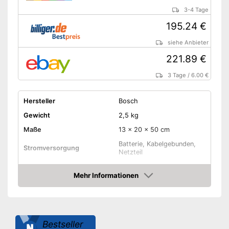
3-4 Tage
195.24 €
siehe Anbieter
221.89 €
3 Tage
/
6.00 €
Hersteller
Bosch
Gewicht
2,5 kg
Maße
13 x 20 x 50 cm
Batterie, Kabelgebunden,
Stromversorgung
Netzteil
Leistung
1.400 W
Mehr Informationen
Durchmesser
180 mm
Amazon
Gummischleifteller
Drehzahl einstellbar
Bestseller