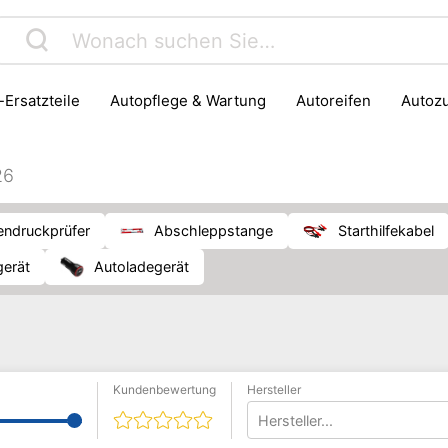
o-Ersatzteile
Autopflege & Wartung
Autoreifen
Auto
ortzubehör
26
fendruckprüfer
Abschleppstange
Starthilfekabel
egerät
Autoladegerät
Kundenbewertung
Hersteller
Hersteller...