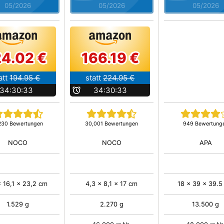
05/2026
05/2026
05/2026
24.02 €
166.19 €
att
194.95 €
statt
224.95 €
34:30:32
b
34:30:32
230 Bewertungen
30,001 Bewertungen
949 Bewertung
NOCO
NOCO
APA
x 16,1 x 23,2 cm
4,3 x 8,1 x 17 cm
18 x 39 x 39.5
1.529 g
2.270 g
13.500 g