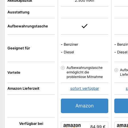
Akkukapazität
2.500 mAh
Ausstattung
Aufbewahrungstasche
-
Benziner
-
Benzi
Geeignet für
-
Diesel
-
Diesel
Aufbewahrungstasche
Aufb
ermöglicht die
Vorteile
Lief
problemlose Mitnahme
Amazon Lieferzeit
sofort verfügbar
s
Amazon
Verfügbar bei
84.99 €