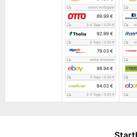
sofort verfügbar
89.99 €
3-4 Tage
/
0.00 €
s
92.99 €
6 Tage
/
0.00 €
s
79.03 €
siehe Anbieter
98.94 €
3 Tage
/
0.00 €
84.03 €
3-4 Tage
/
5.95 €
Start