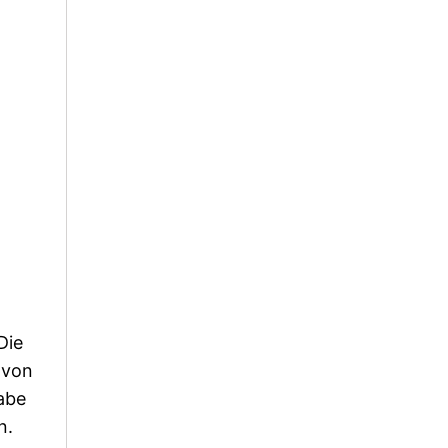
Die
 von
abe
n.