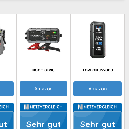
NOCO GB40
TOPDON JS2000
Amazon
Amazon
ut
Sehr gut
Sehr gut