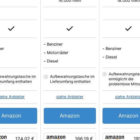
16.000 mAh
18.000 mA
-
Benziner
ner
-
Benziner
-
Motorräder
-
Diesel
-
Diesel
Aufbewahrungsta
ewahrungstasche im
Aufbewahrungstasche im
ermöglicht die
erumfang enthalten
Lieferumfang enthalten
problemlose Mit
iehe Anbieter
siehe Anbieter
siehe Anbiet
Amazon
Amazon
Amazon
124.02 €
166.19 €
19