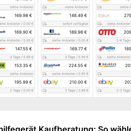
siehe Anbieter
siehe Anbieter
siehe 
169.98 €
148.49 €
279
iehe Anbieter
/
0.00 €
sofort verfügbar
siehe Anbieter
169.90 €
189.98 €
209
iehe Anbieter
/
5.95 €
siehe Anbieter
/
0.00 €
3-4 Tage
147.55 €
169.77 €
189
3 Tage
/
5.99 €
3 Tage
/
5.99 €
siehe Anbieter
153.35 €
224.55 €
20
siehe Anbieter
siehe Anbieter
/
5.95 €
195.99 €
210.00 €
20
2 Tage
/
0.00 €
3 Tage
/
2.99 €
2-3 Tage
hilfegerät Kaufberatung: So wähl