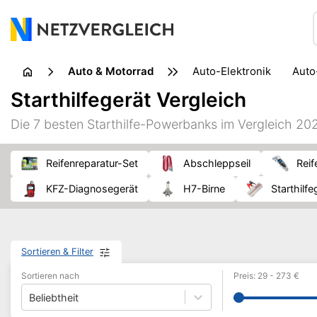
Auto & Motorrad
Auto-Elektronik
Aut
Pannenhilfe
Transp
Starthilfegerät Vergleich
Die 7 besten Starthilfe-Powerbanks im Vergleich 20
Reifenreparatur-Set
Abschleppseil
Rei
KFZ-Diagnosegerät
H7-Birne
Starthilf
Sortieren & Filter
Sortieren nach
Preis
:
29
-
273
€
Beliebtheit