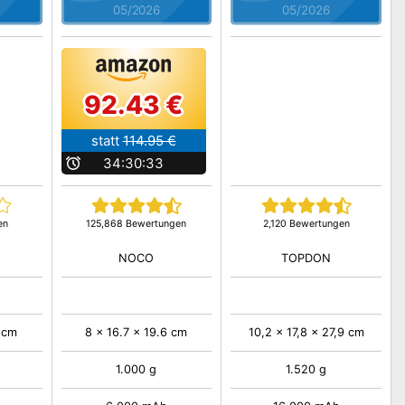
05/2026
05/2026
92.43 €
statt
114.95 €
b
34:30:32
en
125,868 Bewertungen
2,120 Bewertungen
NOCO
TOPDON
 cm
8 x 16.7 x 19.6 cm
10,2 x 17,8 x 27,9 cm
1.000 g
1.520 g