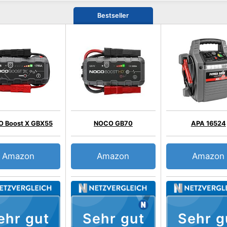
Bestseller
 Boost X GBX55
NOCO GB70
APA 16524
Amazon
Amazon
Amazon
ehr gut
Sehr gut
Sehr g