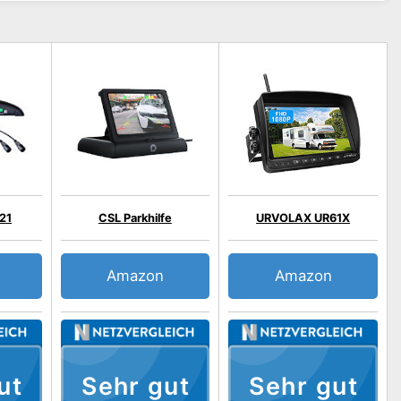
21
CSL Parkhilfe
URVOLAX UR61X
Amazon
Amazon
ut
Sehr gut
Sehr gut