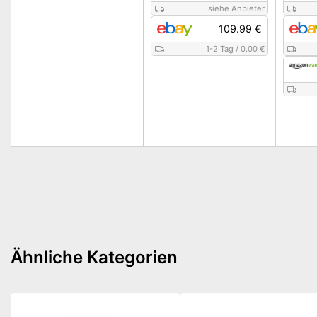
siehe Anbieter
109.99 €
1-2 Tag
/
0.00 €
Ähnliche Kategorien