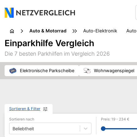
Auto & Motorrad
Auto-Elektronik
Aut
Pannenhilfe
Transp
Einparkhilfe Vergleich
Die 7 besten Parkhilfen im Vergleich 2026
Elektronische Parkscheibe
Wohnwagenspiegel
Sortieren & Filter
Sortieren nach
Preis
:
19
-
234
€
Beliebtheit