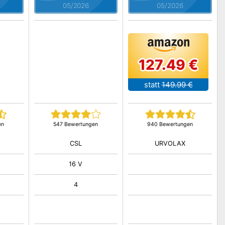
05/2026
05/2026
127.49 €
statt
149.99 €
en
547 Bewertungen
940 Bewertungen
CSL
URVOLAX
16 V
4