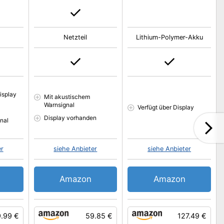
Netzteil
Lithium-Polymer-Akku
isplay
Mit akustischem
Warnsignal
Verfügt über Display
Display vorhanden
nal
er
siehe Anbieter
siehe Anbieter
Amazon
Amazon
.99 €
59.85 €
127.49 €