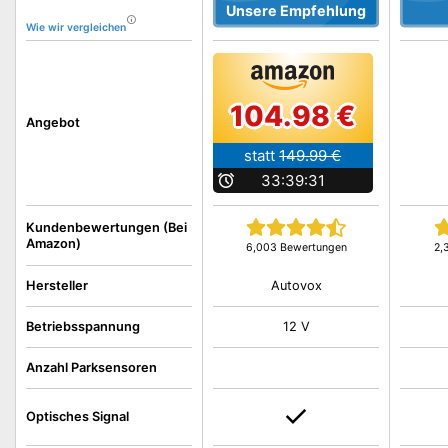
Unsere Empfehlung
Wie wir vergleichen
104.98 €
Angebot
statt
149.99 €
b
33:39:30
Kundenbewertungen (Bei
Amazon)
6,003 Bewertungen
2,
Autovox
Hersteller
Betriebsspannung
12 V
Anzahl Parksensoren
Optisches Signal