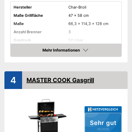
Hersteller
Char-Broil
Maße Grillfläche
47 x 58 cm
Maße
66,3 x 114,3 x 128 cm
Anzahl Brenner
3
Gasdruck
50 mbar
Gassorte
Mehr Informationen
Amazon
Haube
Piezozündung
4
MASTER COOK Gasgrill
Temperaturanzeige
Räder
Gewicht
34,5 kg
Mit Haube
Exakte Temperaturkontrolle
Sehr gut
Vorteile
über Anzeige
05/2026