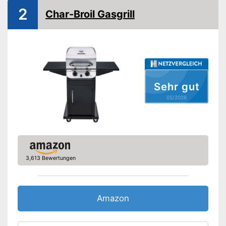
2
Char-Broil Gasgrill
Temperaturanzeige
Räder
Gewicht
50 kg
Verfügt über Räder
Sehr gut
Verfügt über eine
Piezozündung
05/2026
Vorteile
Mit Haube für perfekte Garung
Kann die Temperatur
anzeigen
Amazon Lieferzeit
siehe Anbieter
3,613 Bewertungen
Amazon