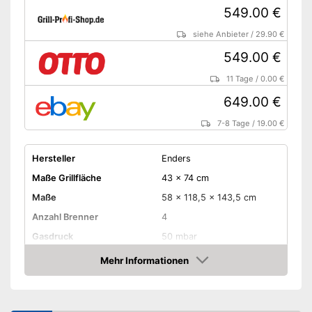
549.00 €
siehe Anbieter
/
29.90 €
549.00 €
11 Tage
/
0.00 €
649.00 €
7-8 Tage
/
19.00 €
Hersteller
Enders
Maße Grillfläche
43 x 74 cm
Maße
58 x 118,5 x 143,5 cm
Anzahl Brenner
4
Gasdruck
50 mbar
Gassorte
Mehr Informationen
Amazon
Haube
Piezozündung