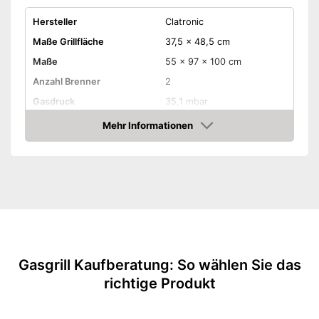
Hersteller
Clatronic
Maße Grillfläche
37,5 x 48,5 cm
Maße
55 x 97 x 100 cm
Anzahl Brenner
2
Gasdruck
35,1 mbar
Gassorte
Butan, Propan
Mehr Informationen
Amazon
Haube
Piezozündung
Temperaturanzeige
Räder
Gasgrill Kaufberatung: So wählen Sie das
Gewicht
1,8 kg
richtige Produkt
Verfügt über eine
Temperaturanzeige
Verfügt über Räder