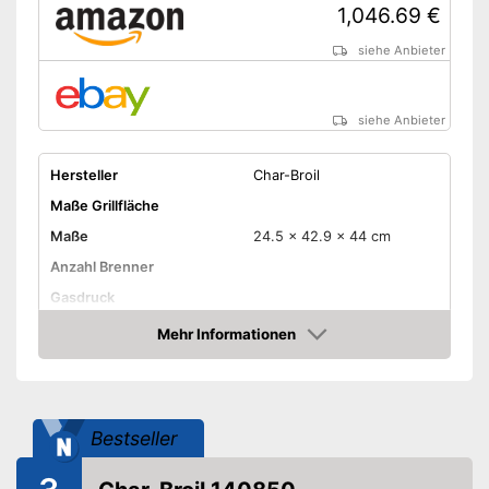
1,046.69 €
siehe Anbieter
siehe Anbieter
Hersteller
Char-Broil
Maße Grillfläche
Maße
24.5 x 42.9 x 44 cm
Anzahl Brenner
Gasdruck
Gassorte
Propan
Mehr Informationen
Amazon
Haube
Piezozündung
Temperaturanzeige
Bestseller
Räder
Gewicht
37 kg