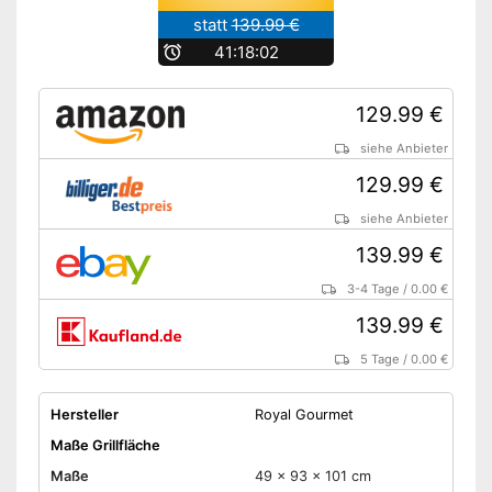
statt
139.99 €
b
41:18:01
129.99 €
siehe Anbieter
129.99 €
siehe Anbieter
139.99 €
3-4 Tage
/
0.00 €
139.99 €
5 Tage
/
0.00 €
Hersteller
Royal Gourmet
Maße Grillfläche
Maße
49 x 93 x 101 cm