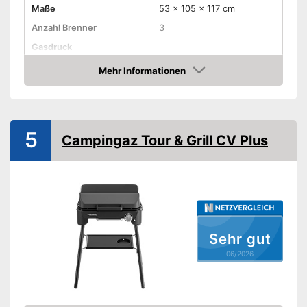
Maße
53 x 105 x 117 cm
Anzahl Brenner
3
Gasdruck
Gassorte
Propan
Mehr Informationen
Amazon
Haube
Piezozündung
Temperaturanzeige
5
Campingaz Tour & Grill CV Plus
Räder
Gewicht
18 kg
Kann die Temperatur
anzeigen
Vorteile
Mobil dank angebrachter
Sehr gut
Räder
06/2026
Amazon Lieferzeit
siehe Anbieter