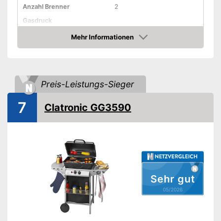
Anzahl Brenner
2
Gasdruck
Gassorte
Mehr Informationen
Amazon
Haube
Piezozündung
Temperaturanzeige
Preis-Leistungs-Sieger
Räder
7
Clatronic GG3590
Gewicht
15 kg
Vorteile
Amazon Lieferzeit
siehe Anbieter
Sehr gut
05/2026