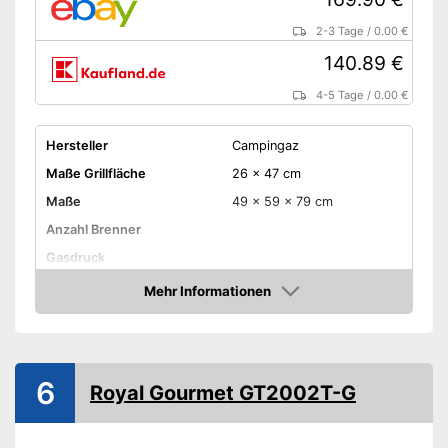
2-3 Tage
/
0.00 €
140.89 €
4-5 Tage
/
0.00 €
Hersteller
Campingaz
Maße Grillfläche
26 x 47 cm
Maße
49 x 59 x 79 cm
Anzahl Brenner
Gasdruck
Gassorte
Mehr Informationen
Amazon
Haube
Piezozündung
6
Temperaturanzeige
Royal Gourmet GT2002T-G
Räder
Gewicht
10 kg