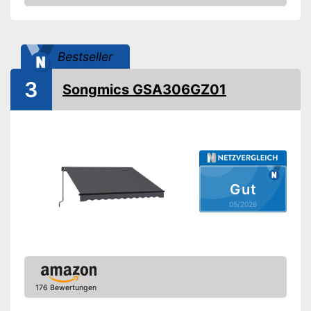
Amazon
Mit Kurbelmechanismus
UV-Schutz
Bestseller
Wasserabweisend
3
Songmics GSA306GZ01
Witterungsbeständig
Bei jedem Wetter einsetzbar
Verfügt über einen
Kurbelmechanismus
Vorteile
Inklusive UV-Schutz
Gut
Wasser wird abgewiesen
05/2026
Amazon Lieferzeit
siehe Anbieter
176 Bewertungen