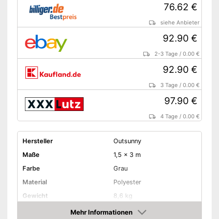
76.62 €
siehe Anbieter
92.90 €
2-3 Tage
/
0.00 €
92.90 €
3 Tage
/
0.00 €
97.90 €
4 Tage
/
0.00 €
Hersteller
Outsunny
Maße
1,5 x 3 m
Farbe
Grau
Material
Polyester
Gewicht
8,6 kg
Montagehöhe
280 cm
Mehr Informationen