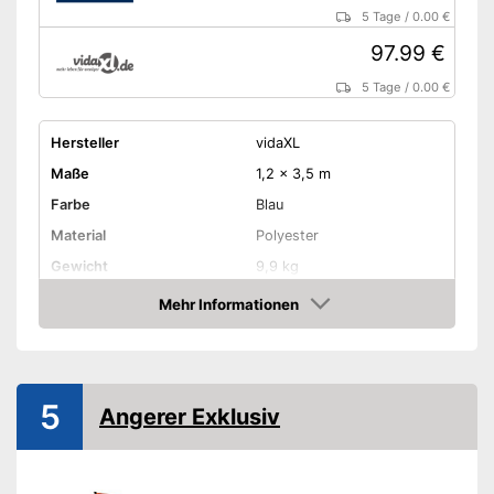
5 Tage
/
0.00 €
97.99 €
5 Tage
/
0.00 €
Hersteller
vidaXL
Maße
1,2 x 3,5 m
Farbe
Blau
Material
Polyester
Gewicht
9,9 kg
Montagehöhe
300 cm
Mehr Informationen
Amazon
Mit Kurbelmechanismus
UV-Schutz
5
Angerer Exklusiv
Wasserabweisend
Witterungsbeständig