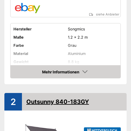
siehe Anbieter
Hersteller
Songmics
Maße
1.2 x 2.2 m
Farbe
Grau
Material
Aluminium
Gewicht
8.8 kg
Montagehöhe
Mehr Informationen
Amazon
Mit Kurbelmechanismus
UV-Schutz
2
Outsunny 840-183GY
Wasserabweisend
Witterungsbeständig
Vorteile