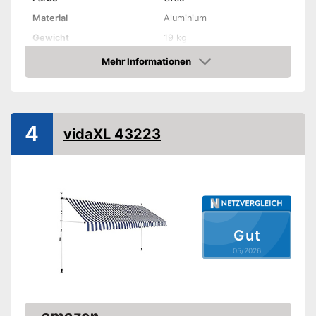
Material
Aluminium
Gewicht
19 kg
Montagehöhe
Mehr Informationen
Amazon
Mit Kurbelmechanismus
UV-Schutz
4
vidaXL 43223
Wasserabweisend
Witterungsbeständig
Vorteile
Amazon Lieferzeit
sofort verfügbar
Gut
05/2026