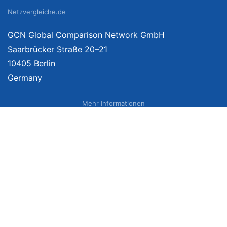
Netzvergleiche.de
GCN Global Comparison Network GmbH
Saarbrücker Straße 20–21
10405 Berlin
Germany
Mehr Informationen
Über uns
Impressum
Bildnachweise
Datenschutzerklärung
Netzvergleich Siegel
Brand Sponsoring