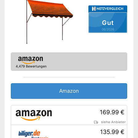
Individuell verstellbar durch
Kurbelmechanismus
Ist besonders
Gut
Vorteile
wasserabweisend
06/2026
Ist witterungsbeständig
Inklusive UV-Schutz
Amazon Lieferzeit
siehe Anbieter
4,479 Bewertungen
Amazon
169.99 €
siehe Anbieter
135.99 €