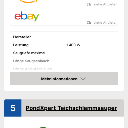
siehe Anbieter
siehe Anbieter
Hersteller
Leistung
1.400 W
Saugtiefe maximal
Länge Saugschlauch
Länge Ablaufschlauch
Tankvolumen
Mehr Informationen
Amazon
Länge Kabel
Amazon Lieferzeit
siehe Anbieter
5
PondXpert Teichschlammsauger