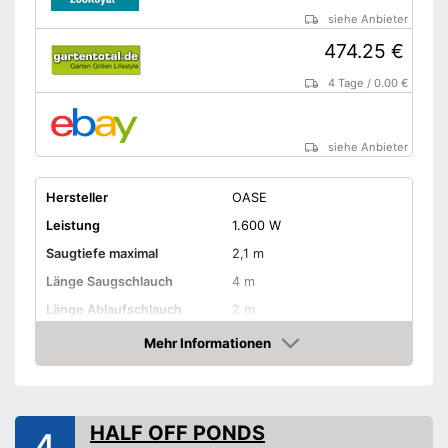
siehe Anbieter
474.25 €
4 Tage
/
0.00 €
siehe Anbieter
Hersteller
OASE
Leistung
1.600 W
Saugtiefe maximal
2,1 m
Länge Saugschlauch
4 m
Länge Ablaufschlauch
2 m
Tankvolumen
16 l
Mehr Informationen
Amazon
Länge Kabel
4 m
Amazon Lieferzeit
siehe Anbieter
HALF OFF PONDS
4