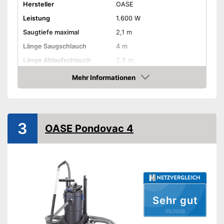
Hersteller
OASE
Leistung
1.600 W
Saugtiefe maximal
2,1 m
Länge Saugschlauch
4 m
Länge Ablaufschlauch
2,5 m
Tankvolumen
27 l
Mehr Informationen
Amazon
Länge Kabel
4 m
Amazon Lieferzeit
siehe Anbieter
3
OASE Pondovac 4
Sehr gut
05/2026