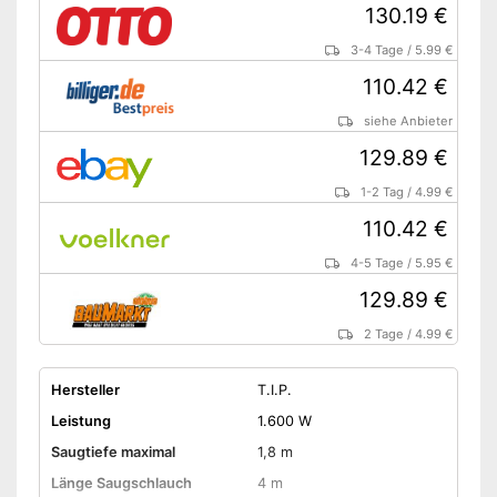
130.19 €
3-4 Tage
/
5.99 €
110.42 €
siehe Anbieter
129.89 €
1-2 Tag
/
4.99 €
110.42 €
4-5 Tage
/
5.95 €
129.89 €
2 Tage
/
4.99 €
Hersteller
T.I.P.
Leistung
1.600 W
Saugtiefe maximal
1,8 m
Länge Saugschlauch
4 m