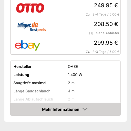
249.95 €
3-4 Tage
/
5.00 €
208.50 €
siehe Anbieter
299.95 €
2-3 Tage
/
5.90 €
Hersteller
OASE
Leistung
1.400 W
Saugtiefe maximal
2 m
Länge Saugschlauch
4 m
Länge Ablaufschlauch
2 m
Tankvolumen
27 l
Mehr Informationen
Amazon
Länge Kabel
4 m
Amazon Lieferzeit
siehe Anbieter