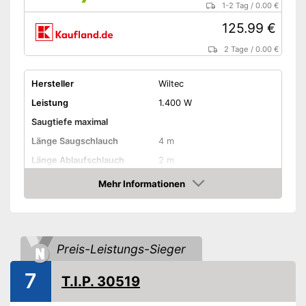
1-2 Tag
/
0.00 €
125.99 €
2 Tage
/
0.00 €
Hersteller
Wiltec
Leistung
1.400 W
Saugtiefe maximal
Länge Saugschlauch
4 m
Länge Ablaufschlauch
2 m
Tankvolumen
30 l
Mehr Informationen
Amazon
Länge Kabel
Amazon Lieferzeit
siehe Anbieter
Preis-Leistungs-Sieger
7
T.I.P. 30519