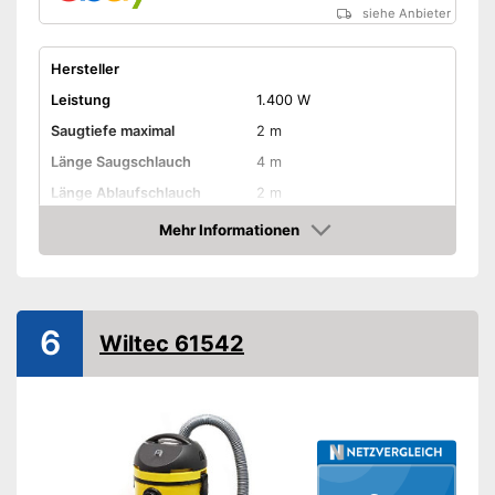
siehe Anbieter
Hersteller
Leistung
1.400 W
Saugtiefe maximal
2 m
Länge Saugschlauch
4 m
Länge Ablaufschlauch
2 m
Tankvolumen
35 l
Mehr Informationen
Amazon
Länge Kabel
4 m
Amazon Lieferzeit
siehe Anbieter
6
Wiltec 61542