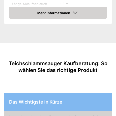
Länge Ablaufschlauch
1,5 m
Tankvolumen
30 l
Mehr Informationen
Amazon
Länge Kabel
Kabellos
Amazon Lieferzeit
siehe Anbieter
Teichschlammsauger Kaufberatung: So
wählen Sie das richtige Produkt
Das Wichtigste in Kürze