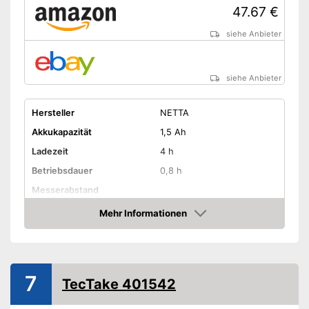
47.67 €
siehe Anbieter
siehe Anbieter
Hersteller
NETTA
Akkukapazität
1,5 Ah
Ladezeit
4 h
Betriebsdauer
0,8 h
Messerabstand
Strauchmesserlänge
17 cm
Mehr Informationen
Amazon
Grasmesserlänge
9 cm
Messer wechselbar
7
TecTake 401542
Laufräder
Gewicht
1,3 kg