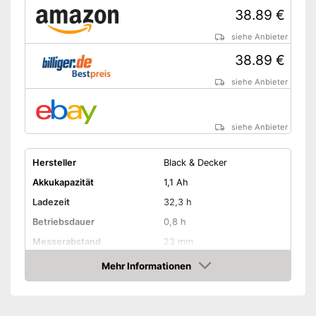
38.89 €
siehe Anbieter
38.89 €
siehe Anbieter
siehe Anbieter
Hersteller
Black & Decker
Akkukapazität
1,1 Ah
Ladezeit
32,3 h
Betriebsdauer
0,8 h
Messerabstand
23 mm
Strauchmesserlänge
-
Mehr Informationen
Amazon
Grasmesserlänge
10 cm
Messer wechselbar