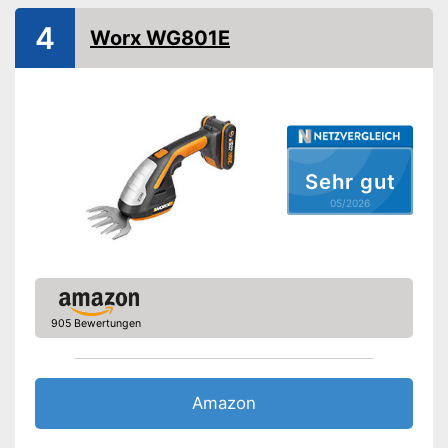
4
Laufräder
Worx WG801E
Gewicht
1,5 kg
Stumpfe Messer können
Vorteile
ausgetauscht werden
Amazon Lieferzeit
siehe Anbieter
Sehr gut
05/2026
905 Bewertungen
Amazon