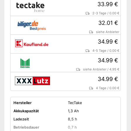
33.99 €
2-3 Tage
/
0.00 €
32.01 €
siehe Anbieter
34.99 €
4-5 Tage
/
0.00 €
34.99 €
siehe Anbieter
/
4.95 €
34.99 €
4 Tage
/
0.00 €
Hersteller
TecTake
Akkukapazität
1,3 Ah
Ladezeit
8,5 h
Betriebsdauer
0,7 h