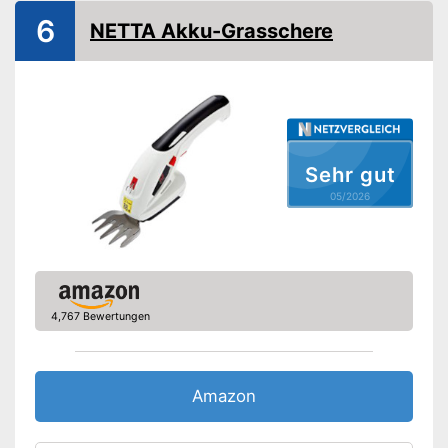
6
NETTA Akku-Grasschere
Laufräder
Gewicht
0,6 kg
Ladestandsanzeige informiert
über restliche Akkulaufzeit
Stumpfe Messer können
Vorteile
ausgetauscht werden
Sehr gut
Günstige Laufräder für
präzisere Anwendung
05/2026
Amazon Lieferzeit
siehe Anbieter
4,767 Bewertungen
Amazon