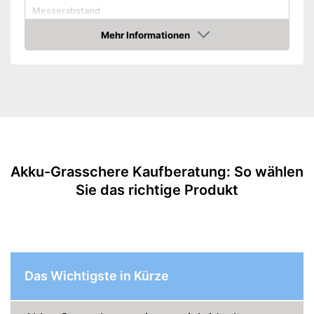
Messerabstand
Strauchmesserlänge
13 cm
Mehr Informationen
Amazon
Grasmesserlänge
8 cm
Messer wechselbar
Laufräder
Gewicht
0,7 kg
Günstige Laufräder für
Vorteile
präzisere Anwendung
Akku-Grasschere Kaufberatung: So wählen
Amazon Lieferzeit
siehe Anbieter
Sie das richtige Produkt
Das Wichtigste in Kürze