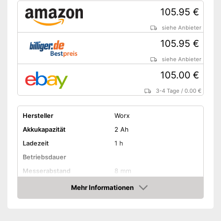
105.95 €
siehe Anbieter
105.95 €
siehe Anbieter
105.00 €
3-4 Tage
/
0.00 €
Hersteller
Worx
Akkukapazität
2 Ah
Ladezeit
1 h
Betriebsdauer
Messerabstand
8 mm
Strauchmesserlänge
12 cm
Mehr Informationen
Amazon
Grasmesserlänge
20 cm
Messer wechselbar