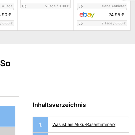
-4 Tage
5 Tage
/
0.00 €
siehe Anbieter
.90 €
74.95 €
/
0.00 €
2 Tage
/
0.00 €
 So
Inhaltsverzeichnis
Was ist ein Akku-Rasentrimmer?