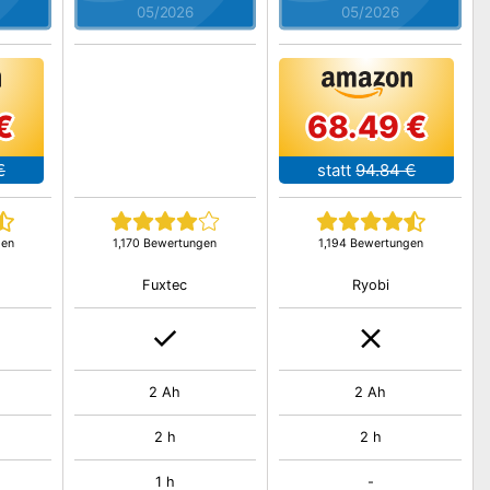
05/2026
05/2026
€
68.49 €
€
statt
94.84 €
gen
1,170 Bewertungen
1,194 Bewertungen
Fuxtec
Ryobi
2 Ah
2 Ah
2 h
2 h
1 h
-