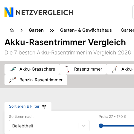
Garten
Garten- & Gewächshaus
Gart
Gartentierbedarf
Gartenwerkz
Akku-Rasentrimmer Vergleich
Rasenpflege
Sonnenschutz
Swimmingpool
Un
Die 7 besten Akku-Rasentrimmer im Vergleich 2026
Akku-Grasschere
Rasentrimmer
Akku
Benzin-Rasentrimmer
Sortieren & Filter
Sortieren nach
Preis
:
27
-
170
€
Beliebtheit