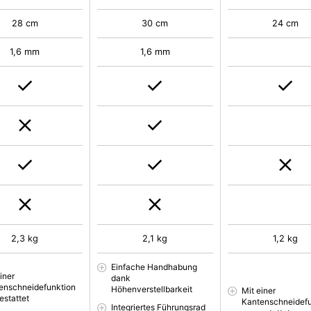
28 cm
30 cm
24 cm
1,6 mm
1,6 mm
2,3 kg
2,1 kg
1,2 kg
Einfache Handhabung
iner
dank
enschneidefunktion
Höhenverstellbarkeit
Mit einer
estattet
Kantenschneidefu
Integriertes Führungsrad