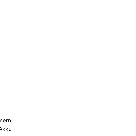
n
mern,
 Akku-