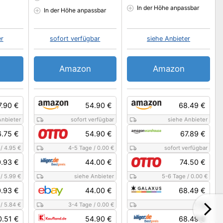
In der Höhe anpassbar
In der Höhe anpassbar
er
sofort verfügbar
siehe Anbieter
Amazon
Amazon
7.90 €
54.90 €
68.49 €
Anbieter
sofort verfügbar
siehe Anbieter
.75 €
54.90 €
67.89 €
/
4.95 €
4-5 Tage
/
0.00 €
sofort verfügbar
.93 €
44.00 €
74.50 €
/
5.99 €
siehe Anbieter
5-6 Tage
/
0.00 €
.93 €
44.00 €
68.49 €
/
5.84 €
3-4 Tage
/
0.00 €
1 Tag
0.51 €
54.90 €
68.49 €