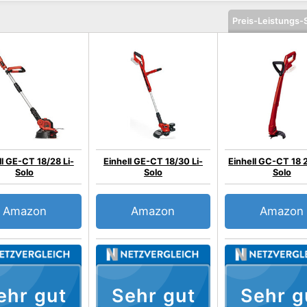
Preis-Leistungs-
ll GE-CT 18/28 Li-
Einhell GE-CT 18/30 Li-
Einhell GC-CT 18 2
Solo
Solo
Solo
Amazon
Amazon
Amazon
ehr gut
Sehr gut
Sehr g