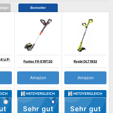
Sieger
Bestseller
4 Li P-
Fuxtec FX-E1RT20
Ryobi OLT1832
Amazon
Amazon
ut
Sehr gut
Sehr gut