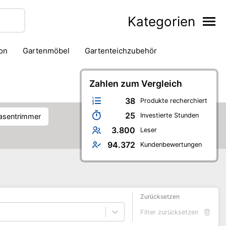
Kategorien
ion
Gartenmöbel
Gartenteichzubehör
ng
Pflanze
Pflanzenzucht
Pflanzzubehör
Zahlen zum Vergleich
38
Produkte recherchiert
25
Investierte Stunden
Rasentrimmer
3.800
Leser
94.372
Kundenbewertungen
Zurücksetzen
Filter zurücksetzen