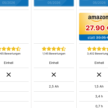
05/2026
05/2026
05/2026
27.90 
statt
39.95 
965 Bewertungen
1,145 Bewertungen
3,402 Bewertun
Einhell
Einhell
Einhell
2,5 Ah
1,5 Ah
3,4 h
0,7 h