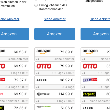
ausgestattet
 sich einfach in der
Ermöglicht auch das
 verstellen
Kantenschneiden
iehe Anbieter
siehe Anbieter
siehe Anbiet
Amazon
Amazon
Amazon
66.53 €
72.89 €
2
siehe Anbieter
siehe Anbieter
siehe 
69.99 €
79.99 €
36
1 Tag
/
4.95 €
5-6 Tage
/
4.95 €
5-6 Tage
72.37 €
98.92 €
30
3-4 Tage
/
5.99 €
3-4 Tage
3-4 Tage
69.90 €
114.99 €
30
iehe Anbieter
/
0.00 €
1 Tag
/
5.95 €
siehe Anbieter
72.36 €
51.06 €
4