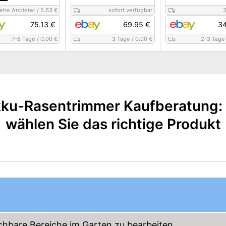
iehe Anbieter
/
5.63 €
sofort verfügbar
3
75.13 €
69.95 €
34
7-8 Tage
/
0.00 €
3 Tage
/
0.00 €
2-3 Tage
ku-Rasentrimmer Kaufberatung:
wählen Sie das richtige Produkt
chbare Bereiche im Garten zu bearbeiten