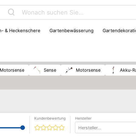
en- & Heckenschere
Gartenbewässerung
Gartendekorat
eug
Grillen & BBQ
Grillzubehör
Kompost & Entsorgu
krautbekämpfung
-Motorsense
Sense
Motorsense
Akku-
Kundenbewertung
Hersteller
Hersteller...