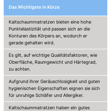
Das Wichtigste in Kürze
Schadstoffgeprüft
Allergikergeeignet
Kaltschaummatratzen bieten eine hohe
Punktelastizität und passen sich an die
Vorteile
Konturen des Körpers an, wodurch er
Amazon Lieferzeit
siehe Anbieter
gerade gehalten wird.
Es gilt, auf wichtige Qualitätsfaktoren, wie
Oberfläche, Raumgewicht und Härtegrad,
zu achten.
Aufgrund ihrer Geräuschlosigkeit und guten
hygienischen Eigenschaften eignen sie sich
für unruhige Schläfer und Allergiker.
Kaltschaummatratzen haben ein gutes