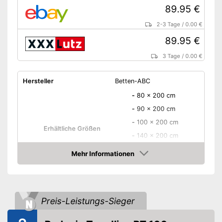
89.95 €
2-3 Tage
/
0.00 €
89.95 €
3 Tage
/
0.00 €
Hersteller
Betten-ABC
-
80 x 200 cm
-
90 x 200 cm
-
100 x 200 cm
Erhältliche Größen
-
140 x 200 cm
-
160 x 200 cm
Mehr Informationen
-
180 x 200 cm
Amazon
Höhe
16 cm
Höhe Matratzenkern
14 cm
Preis-Leistungs-Sieger
Härtegrad
H2 - H5
Anzahl Liegezonen
7