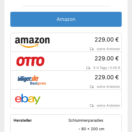
Schadstoffgeprüft
Amazon
Allergikergeeignet
Mit einem abnehmbaren
229.00 €
Bezug ausgestattet
Vorteile
OEKO-TEX-geprüft als
siehe Anbieter
zusätzliches
Qualitätsmerkmal
229.00 €
Amazon Lieferzeit
siehe Anbieter
3-4 Tage
/
0.00 €
229.00 €
siehe Anbieter
siehe Anbieter
Hersteller
Schlummerparadies
-
80 x 200 cm