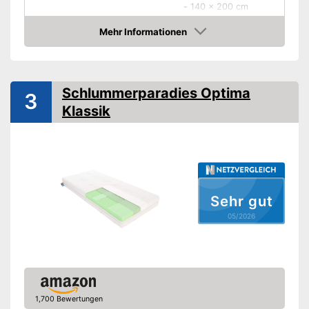
-
140 x 200 cm
-
180 x 200 cm
Mehr Informationen
-
und weitere
Amazon
Höhe
15 cm
Höhe Matratzenkern
14 cm
Schlummerparadies Optima
3
Härtegrad
H2 - H4
Klassik
Anzahl Liegezonen
7
-
Rückenschläfer
Schlafpositionen
-
Seitenschläfer
-
Bauchschläfer
Material Bezug
Baumwolle, Polyester
Sehr gut
05/2026
Bezug abnehmbar
Bezug waschbar bis
95 °C
OEKO-TEX-geprüft
1,700 Bewertungen
Reißverschluss