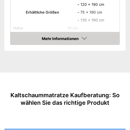
-
120 x 190 cm
Erhältliche Größen
-
75 x 190 cm
-
135 x 190 cm
Höhe
19 cm
Höhe Matratzenkern
19 cm
Mehr Informationen
Amazon
Härtegrad
keine Angabe
Anzahl Liegezonen
keine Angabe
-
Rückenschläfer
Schlafpositionen
-
Seitenschläfer
-
Bauchschläfer
Material Bezug
Polyester
Kaltschaummatratze Kaufberatung: So
Bezug abnehmbar
wählen Sie das richtige Produkt
Bezug waschbar bis
-
OEKO-TEX-geprüft
Reißverschluss