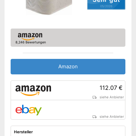
Bezug abnehmbar
05/2026
Bezug waschbar bis
60 °C
OEKO-TEX-geprüft
Reißverschluss
8,246 Bewertungen
Schadstoffgeprüft
Allergikergeeignet
Amazon
OEKO-TEX-geprüft als
zusätzliches
Qualitätsmerkmal
Vorteile
112.07 €
Der Bezug lässt sich
abnehmen
siehe Anbieter
Amazon Lieferzeit
siehe Anbieter
siehe Anbieter
Hersteller