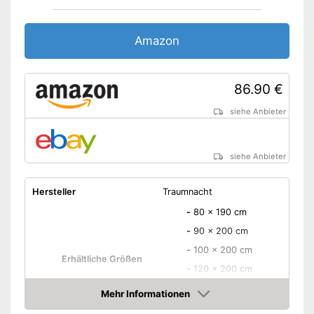
Schadstoffgeprüft
Amazon
Allergikergeeignet
Mit einem abnehmbaren
Bezug ausgestattet
86.90 €
Vorteile
OEKO-TEX-geprüft als
zusätzliches
siehe Anbieter
Qualitätsmerkmal
Amazon Lieferzeit
siehe Anbieter
siehe Anbieter
Hersteller
Traumnacht
-
80 x 190 cm
-
90 x 200 cm
-
100 x 200 cm
Erhältliche Größen
-
120 x 200 cm
-
140 x 200 cm
Mehr Informationen
-
90 x 190 cm
Amazon