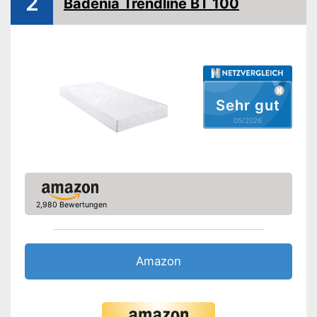
2
Badenia Trendline BT 100
-
Rückenschläfer
Schlafpositionen
-
Seitenschläfer
-
Bauchschläfer
Material Bezug
Polyester
Bezug abnehmbar
Sehr gut
05/2026
Bezug waschbar bis
60 °C
OEKO-TEX-geprüft
Reißverschluss
2,980 Bewertungen
Schadstoffgeprüft
Allergikergeeignet
Amazon
Bezug ist abnehmbar
Vorteile
OEKO-TEX-Prüfung
bescheinigt Qualität