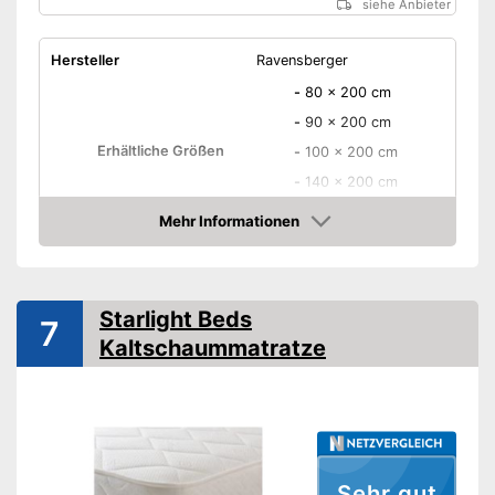
siehe Anbieter
Hersteller
Ravensberger
-
80 x 200 cm
-
90 x 200 cm
Erhältliche Größen
-
100 x 200 cm
-
140 x 200 cm
-
und weitere
Mehr Informationen
Höhe
16 cm
Amazon
Höhe Matratzenkern
14 cm
Härtegrad
H1 - H2
Starlight Beds
7
Anzahl Liegezonen
7
Kaltschaummatratze
-
Rückenschläfer
Schlafpositionen
-
Seitenschläfer
-
Bauchschläfer
Material Bezug
Polyester
Sehr gut