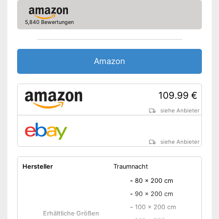
OEKO-TEX-geprüft
5,840 Bewertungen
Reißverschluss
Schadstoffgeprüft
Amazon
Allergikergeeignet
OEKO-TEX-geprüft als
109.99 €
zusätzliches
Vorteile
Qualitätsmerkmal
siehe Anbieter
Bezug ist abnehmbar
Amazon Lieferzeit
siehe Anbieter
siehe Anbieter
Hersteller
Traumnacht
-
80 x 200 cm
-
90 x 200 cm
-
100 x 200 cm
Erhältliche Größen